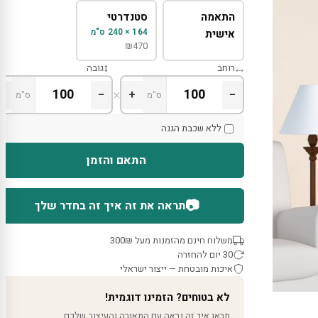
התאמה
סטנדרטי
164 × 240 ס"מ
אישית
₪
470
רוחב
גובה
×
+
−
+
−
ס"מ
ס"מ
ללא שכבת הגנה
התאם והזמן
📷
תראה את זה איך זה בחדר שלך
משלוח חינם מהזמנות מעל 300₪
30 יום להחזרה
איכות מובטחת — ייצור ישראלי
לא בטוחים? הזמינו דוגמית!
תראו איך זה נראה עם התאורה והעיצוב שלכם.