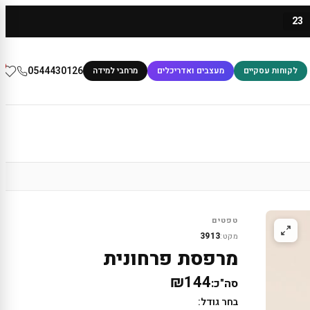
23
0
0544430126
לקוחות עסקיים
מעצבים ואדריכלים
מרחבי למידה
טפטים
3913
מקט:
מרפסת פרחונית
₪144
סה"כ:
בחר גודל: