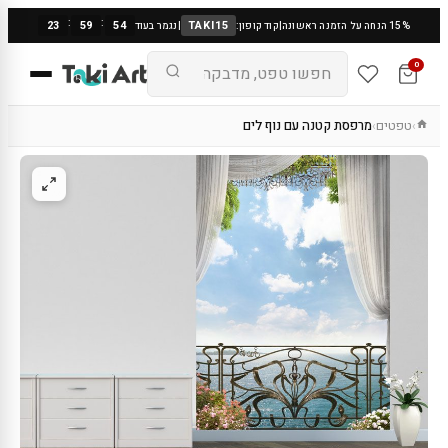
:
:
23
59
53
TAKI15
15% הנחה על הזמנה ראשונה
|
קוד קופון:
|
נגמר בעוד
0
טפטים
מרפסת קטנה עם נוף לים
›
›