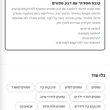
קנבס מסורתי עם דבק טפטים
טפט קנבס איכותי להתקנה עם דבק טפטים המועדף לפרויקטים קבועים
ולגימור מקצועי במיוחד. החומר יציב, נוח ליישור בזמן ההתקנה ומעניק
מראה אלגנטי, עמוק ואיכותי מאוד על הקיר. פתרון מעולה למי שמחפש
תוצאה יוקרתית ועמידות לאורך זמן.
מראה פרימיום
התקנה מקצועית
יציבות גבוהה
מתאים יותר לפרויקטים לטווח ארוך
גלו עוד
טפטים
טפטים לסלון
מדבקות קיר
טפטים למשרד
טפטים לחדרי ילדים
טפטים לחדרי שינה
מדבקות קיר לילדים
טפטים תלת מימד
אבסטרקט