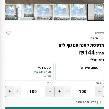
טפטים
3906
מקט:
מרפסת קטנה עם נוף לים
₪144
סה"כ:
בחר גודל:
התאמה אישית
סטנדרטי
170 × 240 ס"מ
₪
480
רוחב
גובה
+
−
+
−
ס"מ
ס"מ
ללא שכבת הגנה