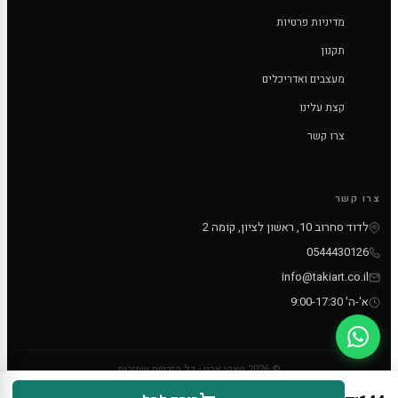
מדיניות פרטיות
תקנון
מעצבים ואדריכלים
קצת עלינו
צרו קשר
צרו קשר
לדוד סחרוב 10, ראשון לציון, קומה 2
0544430126
info@takiart.co.il
א'-ה' 9:00-17:30
© 2026 טאקי ארט - כל הזכויות שמורות
PayPal
MC
VISA