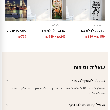
טפט לדלת
טפט לדלת
טפטים
מדבקה לדלת זברה
מדבקה לדלת ונציה
טפט ניו יורק לילית
טווח
טווח
₪
799
₪
549
–
₪
249
₪
189
–
₪
159
מחירים:
מחירים:
עד
עד
שאלות נפוצות
כמה ס"מ להוסיף לכל צד?
מומלץ להוסיף 5-10 ס"מ לרוחב ולגובה. כך תוכלו לחתוך בדיוק ולקבל מיפוי
מושלם על הקיר.
על אילו קירות ניתן להדביק?