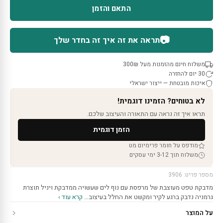
התאם והזמן
📷
תראה את זה איך זה בחדר שלך
משלוח חינם מהזמנות מעל 300₪
30 יום להחזרה
איכות מובטחת — ייצור ישראלי
לא בטוחים? הזמינו דוגמית!
תראו איך זה נראה עם התאורה והעיצוב שלכם.
הזמן דוגמית
מודפס על חומר פרימיום מט
משלוח תוך 3-12 ימי עסקים
מספר פריט: 3906
מדבקת טפט מעוצבת של מרפסת עם נוף לים שעשויה ממדבקת ויניל תוצרת
גרמניה נדבק ברגע לקיר ומקשט את החלל בעיצוב…
קרא עוד ›
על המוצר