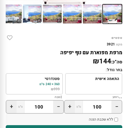
טפטים
3921
מקט:
מרפת מפוארת עם נוף יפיפה
₪144
סה"כ:
בחר גודל:
התאמה אישית
סטנדרטי
360 × 240 ס"מ
₪
999
רוחב
גובה
+
−
+
−
ס"מ
ס"מ
ללא שכבת הגנה