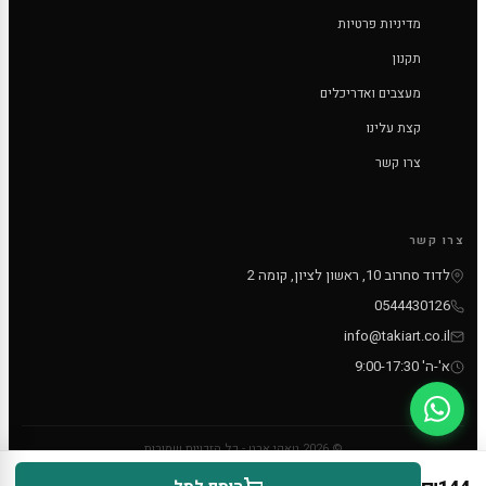
מדיניות פרטיות
תקנון
מעצבים ואדריכלים
קצת עלינו
צרו קשר
צרו קשר
לדוד סחרוב 10, ראשון לציון, קומה 2
0544430126
info@takiart.co.il
א'-ה' 9:00-17:30
© 2026 טאקי ארט - כל הזכויות שמורות
PayPal
MC
VISA