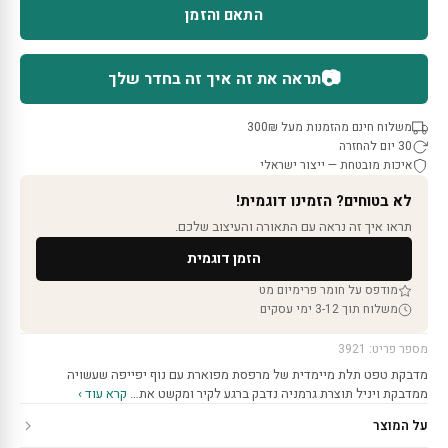
התאם והזמן
📷
תראה את זה איך זה בחדר שלך
משלוח חינם מהזמנות מעל 300₪
30 יום להחזרה
איכות מובטחת — ייצור ישראלי
לא בטוחים? הזמינו דוגמית!
תראו איך זה נראה עם התאורה והעיצוב שלכם.
הזמן דוגמית
מודפס על חומר פרימיום מט
משלוח תוך 3-12 ימי עסקים
מספר פריט: 3921
מדבקת טפט תלת מיימדית של מרפסת מפוארת עם נוף יפייפה שעשויה
ממדבקת ויניל תוצרת גרמניה נדבק ברגע לקיר ומקשט את…
קרא עוד ›
על המוצר