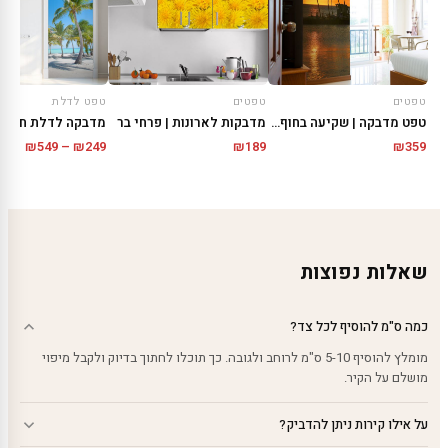
טפטים
טפטים
טפט לדלת
טפט מדבקה | שקיעה בחוף הים
מדבקות לארונות | פרחי בר
טווח
₪
549
–
₪
249
₪
189
₪
359
מחירי
עד
שאלות נפוצות
כמה ס"מ להוסיף לכל צד?
מומלץ להוסיף 5-10 ס"מ לרוחב ולגובה. כך תוכלו לחתוך בדיוק ולקבל מיפוי
מושלם על הקיר.
על אילו קירות ניתן להדביק?