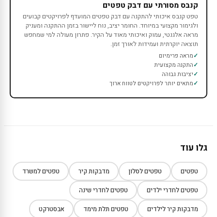
קנבס מסורתי עם דבק טפטים
טפט קנבס איכותי להתקנה עם דבק טפטים המועדף לפרויקטים קבועים
ולגימור מקצועי במיוחד. החומר יציב, נוח ליישור בזמן ההתקנה ומעניק
מראה אלגנטי, עמוק ואיכותי מאוד על הקיר. פתרון מעולה למי שמחפש
תוצאה יוקרתית ועמידות לאורך זמן.
מראה פרימיום
התקנה מקצועית
יציבות גבוהה
מתאים יותר לפרויקטים לטווח ארוך
גלו עוד
טפטים
טפטים לסלון
מדבקות קיר
טפטים למשרד
טפטים לחדרי ילדים
טפטים לחדרי שינה
מדבקות קיר לילדים
טפטים תלת מימד
אבסטרקט