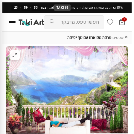
:
:
23
59
53
TAKI15
15% הנחה על הזמנה ראשונה
|
קוד קופון:
|
נגמר בעוד
0
טפטים
מרפת מפוארת עם נוף יפיפה
›
›