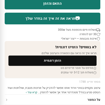
התאם והזמן
📷
תראה את זה איך זה בחדר שלך
משלוח חינם מהזמנות מעל 300₪
30 יום להחזרה
איכות מובטחת — ייצור ישראלי
לא בטוחים? הזמינו דוגמית!
תראו איך זה נראה עם התאורה והעיצוב שלכם.
הזמן דוגמית
מודפס על חומר פרימיום מט
משלוח תוך 3-12 ימי עסקים
מספר פריט: 1788
עיצוב מקסים בגווני וורוד אותו אפשר להדביק על ארונות מטבח, שולחנות ועוד.
הטפט מגיע בגודל סטנדרטי אחד אך אפשר להזמין…
קרא עוד ›
על המוצר