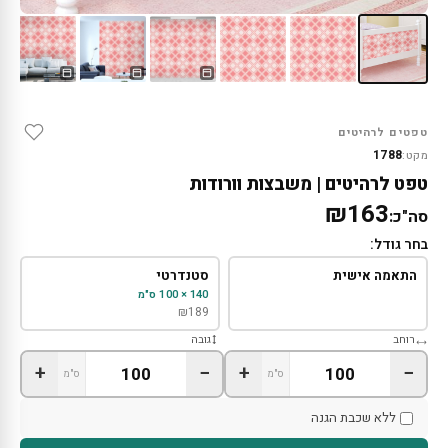
טפטים לרהיטים
1788
מקט:
טפט לרהיטים | משבצות וורודות
₪163
סה"כ:
בחר גודל:
התאמה אישית
סטנדרטי
140 × 100 ס"מ
₪
189
רוחב
גובה
+
−
+
−
ס"מ
ס"מ
ללא שכבת הגנה