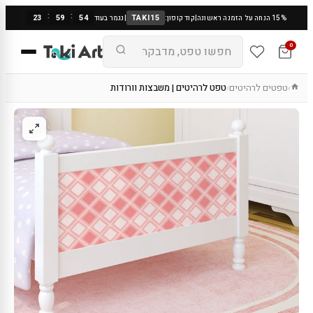
:
:
23
59
53
TAKI15
15% הנחה על הזמנה ראשונה
|
קוד קופון:
|
נגמר בעוד
0
טפטים לרהיטים
טפט לרהיטים | משבצות וורודות
›
›