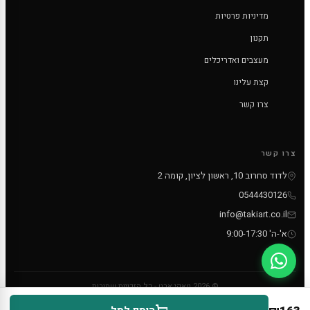
מדיניות פרטיות
תקנון
מעצבים ואדריכלים
קצת עלינו
צרו קשר
צרו קשר
לדוד סחרוב 10, ראשון לציון, קומה 2
0544430126
info@takiart.co.il
א'-ה' 9:00-17:30
© 2026 טאקי ארט - כל הזכויות שמורות
PayPal
MC
VISA