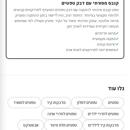
קנבס מסורתי עם דבק טפטים
טפט קנבס איכותי להתקנה עם דבק טפטים המועדף לפרויקטים קבועים
ולגימור מקצועי במיוחד. החומר יציב, נוח ליישור בזמן ההתקנה ומעניק
מראה אלגנטי, עמוק ואיכותי מאוד על הקיר. פתרון מעולה למי שמחפש
תוצאה יוקרתית ועמידות לאורך זמן.
מראה פרימיום
התקנה מקצועית
יציבות גבוהה
מתאים יותר לפרויקטים לטווח ארוך
גלו עוד
טפטים
טפטים לסלון
מדבקות קיר
טפטים למשרד
טפטים לחדרי ילדים
טפטים לחדרי שינה
מדבקות קיר לילדים
טפטים תלת מימד
אבסטרקט