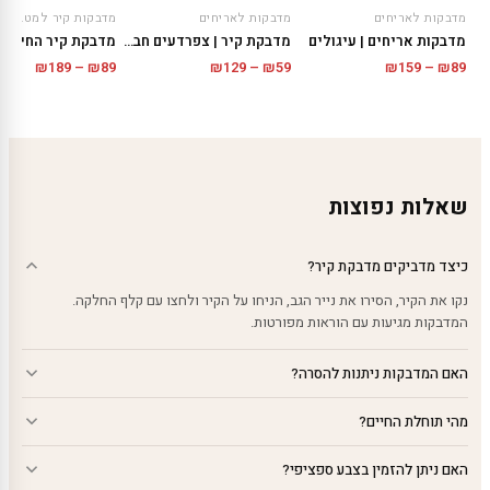
מדבקות לאריחים
מדבקות לאריחים
מדבקות קיר למטבח
מדבקות אריחים | עיגולים
מדבקת קיר | צפרדעים חביבים
מדבקת קיר החיים 
טווח
טווח
טווח
₪
189
–
₪
89
₪
129
–
₪
59
₪
159
–
₪
89
מחירים:
מחירים:
מחירים
עד
עד
עד
שאלות נפוצות
כיצד מדביקים מדבקת קיר?
נקו את הקיר, הסירו את נייר הגב, הניחו על הקיר ולחצו עם קלף החלקה.
המדבקות מגיעות עם הוראות מפורטות.
האם המדבקות ניתנות להסרה?
מהי תוחלת החיים?
האם ניתן להזמין בצבע ספציפי?