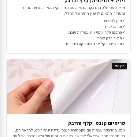
ויניל + למינציה | קלף והדבק
ויניל טפט חלק בהדבקה עצמית, עם גימור נקי ועמיד למראה מודרני
ומסודר. מתאים לרענון מהיר של החלל,
ניתן לשטיפה
נגד שריטות
התקנה קלה, ניקוי נוח, עמידות טובה,
מראה חלק ואחיד.
נוח לניקוי וקל יותר לתחזוקה ביום־יום
יוקרתי
פרימיום קנבס | קלף והדבק
טפט בהדבקה עצמית עם טקסטורת קנבס עדינה וגימור מט, למראה חם,
רך ויוקרתי יותר. אידיאלי למי שרוצה את הנוחות של קלף והדבק, אבל עם