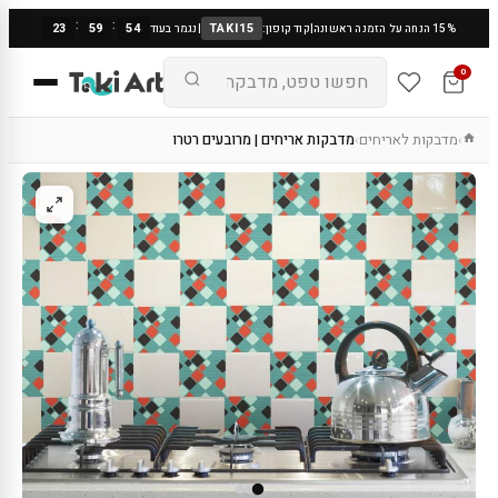
:
:
23
59
53
TAKI15
15% הנחה על הזמנה ראשונה
|
קוד קופון:
|
נגמר בעוד
0
מדבקות לאריחים
מדבקות אריחים | מרובעים רטרו
›
›