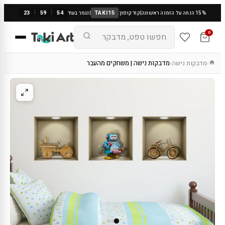
:
:
23
59
54
TAKI15
15% הנחה על הזמנה ראשונה
|
קוד קופון:
|
נגמר בעוד
0
מדבקות נישה
מדבקות נישה | משחקים מהעבר
›
›