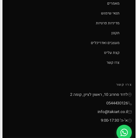
מאמרים
תנאי שימוש
מדיניות פרטיות
תקנון
מעצבים ואדריכלים
קצת עלינו
צרו קשר
צרו קשר
לדוד סחרוב 10, ראשון לציון, קומה 2
0544430126
info@takiart.co.il
א'-ה' 9:00-17:30