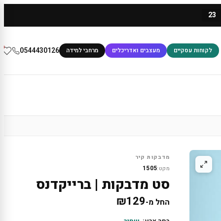
23
0
0544430126
לקוחות עסקיים
מעצבים ואדריכלים
מרחבי למידה
מדבקות קיר
1505
מקט:
סט מדבקות | ברייקדנס
₪
129
החל מ-