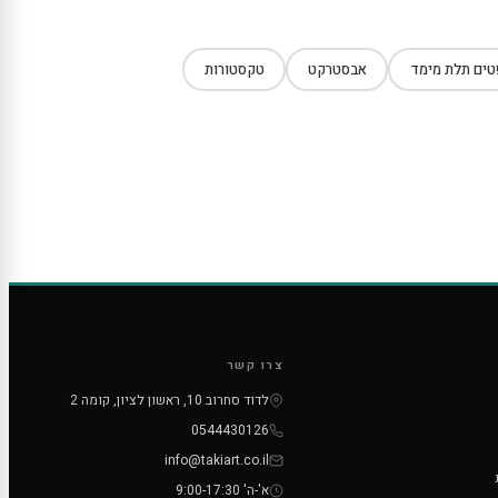
ים תלת מימד
אבסטרקט
טקסטורות
צרו קשר
לדוד סחרוב 10, ראשון לציון, קומה 2
0544430126
info@takiart.co.il
א'-ה' 9:00-17:30