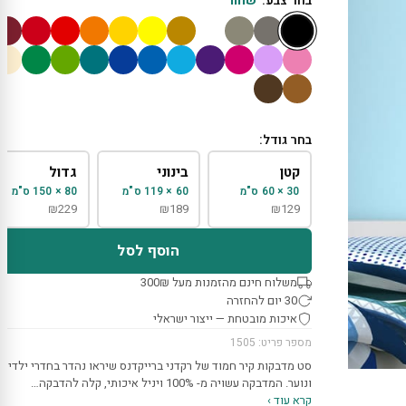
בחר צבע:
שחור
בחר גודל:
קטן
בינוני
גדול
30 × 60 ס"מ
60 × 119 ס"מ
80 × 150 ס"מ
₪
229
₪
189
₪
129
הוסף לסל
משלוח חינם מהזמנות מעל 300₪
30 יום להחזרה
איכות מובטחת — ייצור ישראלי
מספר פריט: 1505
סט מדבקות קיר חמוד של רקדני ברייקדנס שיראו נהדר בחדרי ילדים
ונוער. המדבקה עשויה מ- 100% ויניל איכותי, קלה להדבקה…
קרא עוד ›