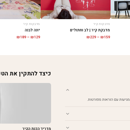
מדבקות קיר
מדבקות קיר
מדבקת קיר | לב וחתולים
יונה לבנה
טווח
טווח
₪
229
–
₪
159
₪
189
–
₪
129
מחירים:
מחירים:
עד
עד
כיצד להתקין את הט
מגיעות עם הוראות מפורטות.
מדריך הכנת הקיר