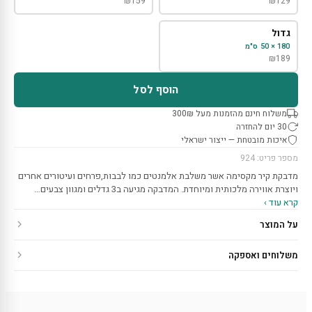
₪
159
₪
129
גדול
180 × 50 ס"מ
₪
189
הוסף לסל
משלוח חינם מהזמנות מעל 300₪
30 יום להחזרה
איכות מובטחת — ייצור ישראלי
מספר פריט: 924
מדבקת קיר מקסימה אשר משלבת אלמנטים כמו לבבות,פרחים ועיטורים אחרים
ויוצרת אווירה מלכותית ומיוחדת. המדבקה מגיעה ב3 גדלים ומגוון צבעים…
קרא עוד ›
על המוצר
משלוחים ואספקה