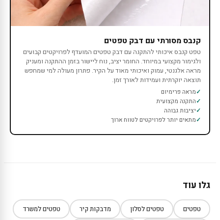
קנבס מסורתי עם דבק טפטים
טפט קנבס איכותי להתקנה עם דבק טפטים המועדף לפרויקטים קבועים
ולגימור מקצועי במיוחד. החומר יציב, נוח ליישור בזמן ההתקנה ומעניק
מראה אלגנטי, עמוק ואיכותי מאוד על הקיר. פתרון מעולה למי שמחפש
תוצאה יוקרתית ועמידות לאורך זמן.
מראה פרימיום
התקנה מקצועית
יציבות גבוהה
מתאים יותר לפרויקטים לטווח ארוך
גלו עוד
טפטים
טפטים לסלון
מדבקות קיר
טפטים למשרד