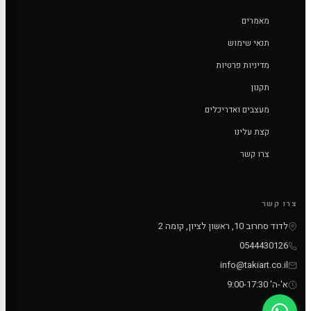
מאמרים
תנאי שימוש
מדיניות פרטיות
תקנון
מעצבים ואדריכלים
קצת עלינו
צרו קשר
צרו קשר
לדוד סחרוב 10, ראשון לציון, קומה 2
0544430126
info@takiart.co.il
א'-ה' 9:00-17:30