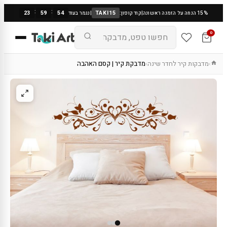
:
:
23
59
53
TAKI15
15% הנחה על הזמנה ראשונה
|
קוד קופון:
|
נגמר בעוד
0
מדבקות קיר לחדר שינה
מדבקת קיר | קסם האהבה
›
›