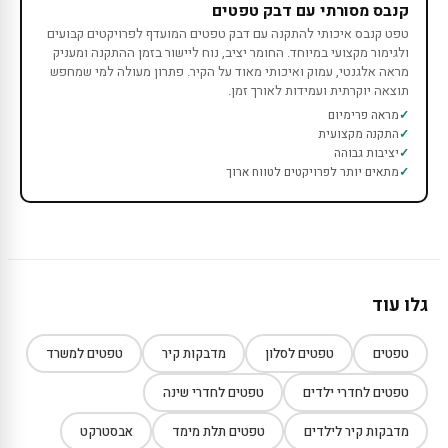
קנבס מסורתי עם דבק טפטים
טפט קנבס איכותי להתקנה עם דבק טפטים המועדף לפרויקטים קבועים
ולגימור מקצועי במיוחד. החומר יציב, נוח ליישור בזמן ההתקנה ומעניק
מראה אלגנטי, עמוק ואיכותי מאוד על הקיר. פתרון מעולה למי שמחפש
תוצאה יוקרתית ועמידות לאורך זמן.
מראה פרימיום
התקנה מקצועית
יציבות גבוהה
מתאים יותר לפרויקטים לטווח ארוך
גלו עוד
טפטים
טפטים לסלון
מדבקות קיר
טפטים למשרד
טפטים לחדרי ילדים
טפטים לחדרי שינה
מדבקות קיר לילדים
טפטים תלת מימד
אבסטרקט