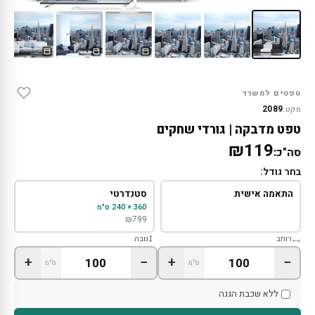
טפטים למשרד
2089
מקט:
טפט מדבקה | גורדי שחקים
₪119
סה"כ:
בחר גודל:
התאמה אישית
סטנדרטי
360 × 240 ס"מ
₪
799
רוחב
גובה
+
−
+
−
ס"מ
ס"מ
ללא שכבת הגנה