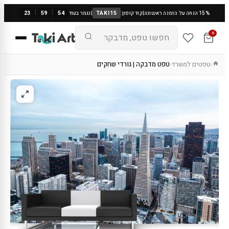
:
:
23
59
53
TAKI15
15% הנחה על הזמנה ראשונה
|
קוד קופון:
|
נגמר בעוד
0
טפטים למשרד
טפט מדבקה | גורדי שחקים
›
›