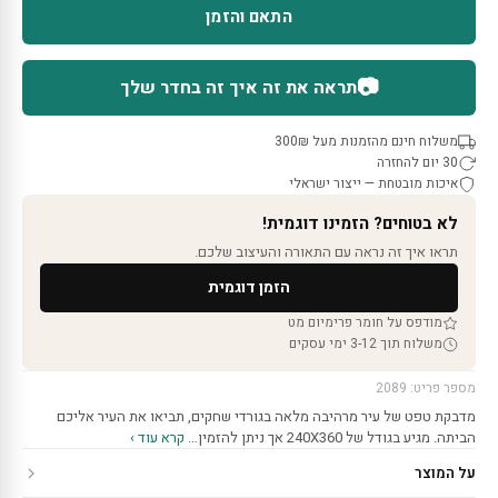
התאם והזמן
📷
תראה את זה איך זה בחדר שלך
משלוח חינם מהזמנות מעל 300₪
30 יום להחזרה
איכות מובטחת — ייצור ישראלי
לא בטוחים? הזמינו דוגמית!
תראו איך זה נראה עם התאורה והעיצוב שלכם.
הזמן דוגמית
מודפס על חומר פרימיום מט
משלוח תוך 3-12 ימי עסקים
מספר פריט: 2089
מדבקת טפט של עיר מרהיבה מלאה בגורדי שחקים, תביאו את העיר אליכם
הביתה. מגיע בגודל של 240X360 אך ניתן להזמין…
קרא עוד ›
על המוצר