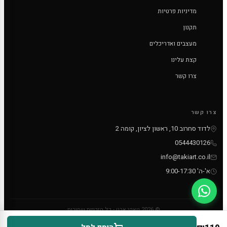
מדיניות פרטיות
תקנון
מעצבים ואדריכלים
קצת עלינו
צרו קשר
צרו קשר
לדוד סחרוב 10, ראשון לציון, קומה 2
0544430126
info@takiart.co.il
א'-ה' 9:00-17:30
© 2026 טאקי ארט - כל הזכויות שמורות
PayPal
MC
VISA