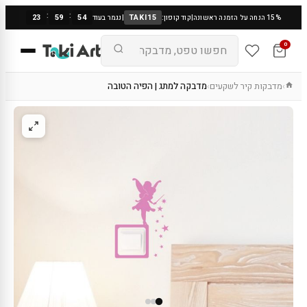
:
:
23
59
54
TAKI15
15% הנחה על הזמנה ראשונה
|
קוד קופון:
|
נגמר בעוד
0
מדבקות קיר לשקעים
מדבקה למתג | הפיה הטובה
›
›