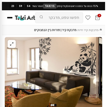
:
:
23
59
53
TAKI15
15% הנחה על הזמנה ראשונה
|
קוד קופון:
|
נגמר בעוד
0
מדבקות קיר חיות
מדבקת קיר | פנדות בין הבמבוקים
›
›