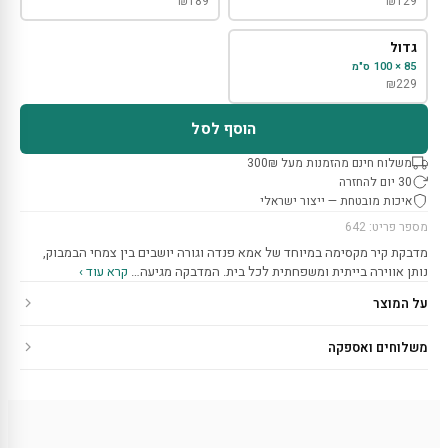
₪
189
₪
129
גדול
85 × 100 ס"מ
₪
229
הוסף לסל
משלוח חינם מהזמנות מעל 300₪
30 יום להחזרה
איכות מובטחת — ייצור ישראלי
מספר פריט: 642
מדבקת קיר מקסימה במיוחד של אמא פנדה וגורה יושבים בין צמחי הבמבוק,
נותן אווירה בייתית ומשפחתית לכל בית. המדבקה מגיעה…
קרא עוד ›
על המוצר
משלוחים ואספקה