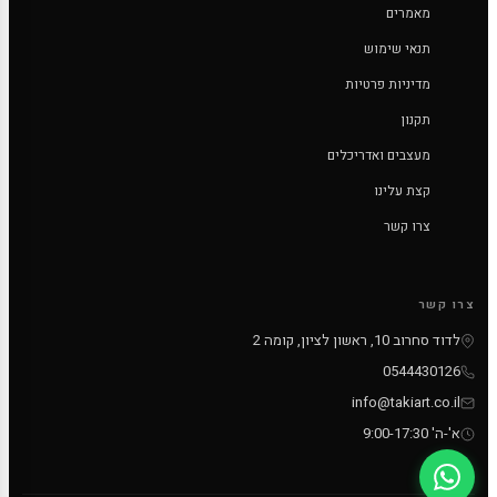
מאמרים
תנאי שימוש
מדיניות פרטיות
תקנון
מעצבים ואדריכלים
קצת עלינו
צרו קשר
צרו קשר
לדוד סחרוב 10, ראשון לציון, קומה 2
0544430126
info@takiart.co.il
א'-ה' 9:00-17:30