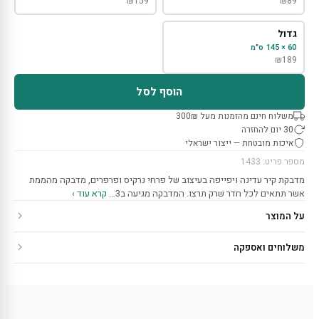
₪
159
₪
89
גדול
60 × 145 ס"מ
₪
189
הוסף לסל
משלוח חינם מהזמנות מעל 300₪
30 יום להחזרה
איכות מובטחת — ייצור ישראלי
מספר פריט: 1433
מדבקת קיר עדינה ויפייפה בעיצוב של פרחי נרקיס ופרפרים, מדבקה מהממת
אשר תתאים לכל חדר שרק תרצו. המדבקה מגיעה ב3…
קרא עוד ›
על המוצר
משלוחים ואספקה