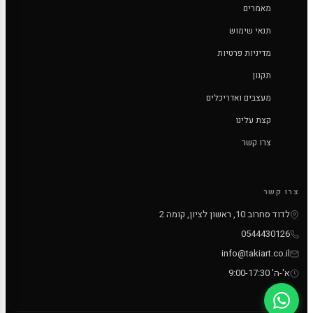
מאמרים
תנאי שימוש
מדיניות פרטיות
תקנון
מעצבים ואדריכלים
קצת עלינו
צרו קשר
צרו קשר
לדוד סחרוב 10, ראשון לציון, קומה 2
0544430126
info@takiart.co.il
א'-ה' 9:00-17:30