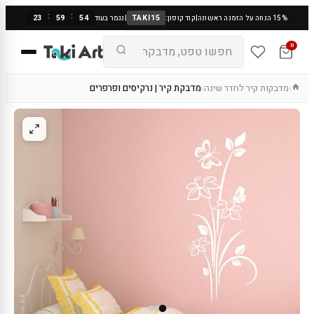
:
:
23
59
54
TAKI15
15% הנחה על הזמנה ראשונה
|
קוד קופון:
|
נגמר בעוד
0
מדבקות קיר לחדר שינה
מדבקת קיר | נרקיסים ופרפרים
›
›