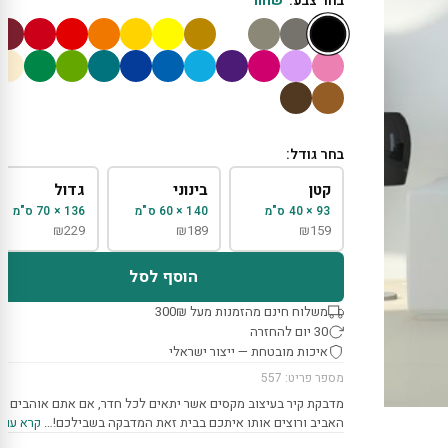
בחר צבע:
שחור
בחר גודל:
קטן
בינוני
גדול
93 × 40 ס"מ
140 × 60 ס"מ
136 × 70 ס"מ
₪
229
₪
189
₪
159
הוסף לסל
משלוח חינם מהזמנות מעל 300₪
30 יום להחזרה
איכות מובטחת — ייצור ישראלי
מספר פריט: 557
מדבקת קיר בעיצוב מקסים אשר יתאים לכל חדר, אם אתם אוהבים א
האביב ורוצים אותו איתכם בבית זאת המדבקה בשבילכם!…
קרא עוד 