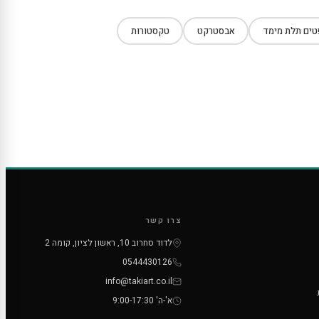
ים תלת מימד
אבסטרקט
טקסטורות
צרו קשר
לדוד סחרוב 10, ראשון לציון, קומה 2
0544430126
info@takiart.co.il
א'-ה' 9:00-17:30