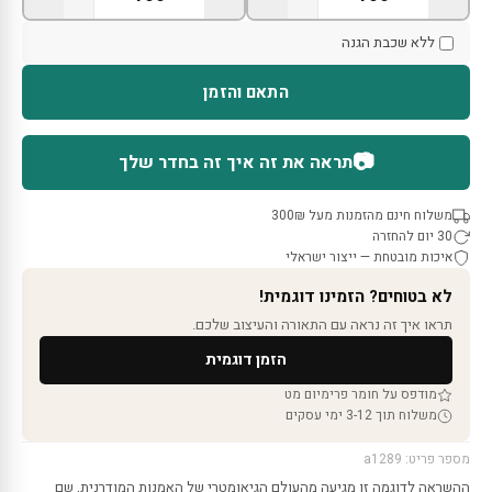
ללא שכבת הגנה
התאם והזמן
📷
תראה את זה איך זה בחדר שלך
משלוח חינם מהזמנות מעל 300₪
30 יום להחזרה
איכות מובטחת — ייצור ישראלי
לא בטוחים? הזמינו דוגמית!
תראו איך זה נראה עם התאורה והעיצוב שלכם.
הזמן דוגמית
מודפס על חומר פרימיום מט
משלוח תוך 3-12 ימי עסקים
מספר פריט: a1289
ההשראה לדוגמה זו מגיעה מהעולם הגיאומטרי של האמנות המודרנית, שם