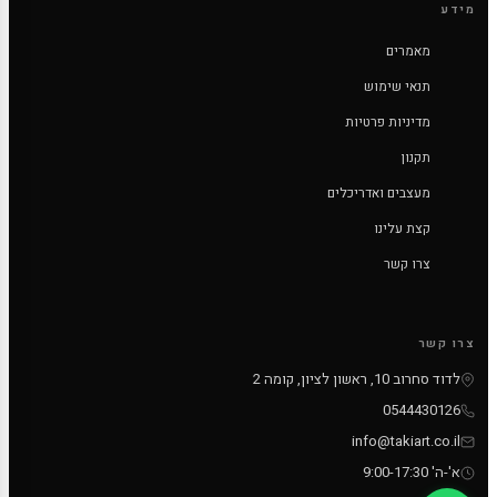
מידע
מאמרים
תנאי שימוש
מדיניות פרטיות
תקנון
מעצבים ואדריכלים
קצת עלינו
צרו קשר
צרו קשר
לדוד סחרוב 10, ראשון לציון, קומה 2
0544430126
info@takiart.co.il
א'-ה' 9:00-17:30