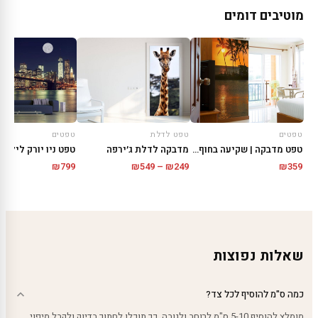
מוטיבים דומים
טפטים
טפט לדלת
טפטים
טפט מדבקה | שקיעה בחוף הים
מדבקה לדלת ג׳ירפה
טפט ניו יורק לילית
טווח
₪
799
₪
549
–
₪
249
₪
359
מחירים:
עד
שאלות נפוצות
כמה ס"מ להוסיף לכל צד?
מומלץ להוסיף 5-10 ס"מ לרוחב ולגובה. כך תוכלו לחתוך בדיוק ולקבל מיפוי