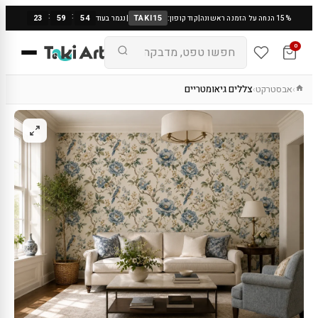
:
:
23
59
53
TAKI15
15% הנחה על הזמנה ראשונה
|
קוד קופון:
|
נגמר בעוד
0
אבסטרקט
צללים גיאומטריים
›
›