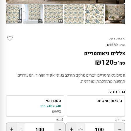
אבסטרקט
a1289
מקט:
צללים גיאומטריים
₪120
סה"כ:
פסים גיאומטריים יוצרים מרקם מורכב בגווני אפור ושחור, המעוררים
תחושה מתוחכמת ומודרנית.
בחר גודל:
התאמה אישית
סטנדרטי
240 × 240 ס"מ
₪
692
רוחב
גובה
+
−
+
−
ס"מ
ס"מ