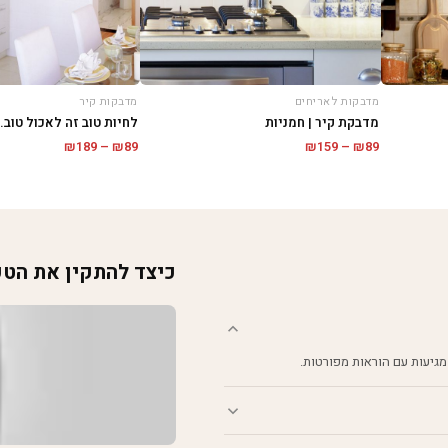
מדבקות לאריחים
מדבקות קיר
מדבקת קיר | חמניות
לחיות טוב זה לאכול טוב..
טווח
טווח
₪
189
–
₪
89
₪
159
–
₪
89
מחירים:
מחירים:
עד
עד
כיצד להתקין את הט
מגיעות עם הוראות מפורטות.