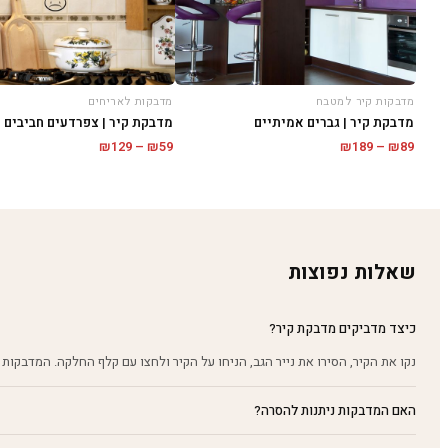
מדבקות קיר למטבח
מדבקות לאריחים
מדבקת קיר | גברים אמיתיים
מדבקת קיר | צפרדעים חביבים
טווח
טווח
₪
129
–
₪
59
₪
189
–
₪
89
מחירים:
מחירים:
עד
עד
שאלות נפוצות
כיצד מדביקים מדבקת קיר?
נקו את הקיר, הסירו את נייר הגב, הניחו על הקיר ולחצו עם קלף החלקה. המדבקות 
האם המדבקות ניתנות להסרה?