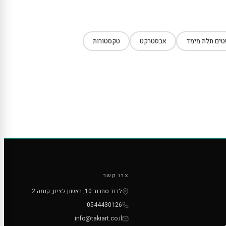
ים תלת מימד
אבסטרקט
טקסטורות
צרו קשר
לדוד סחרוב 10, ראשון לציון, קומה 2
0544430126
info@takiart.co.il