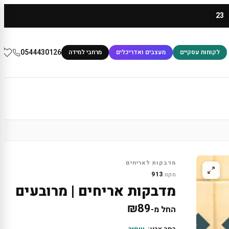
23
0
0544430126
לקוחות עסקיים
מעצבים ואדריכלים
מרחבי למידה
מדבקות לאריחים
913
מקט:
מדבקות אריחים | מרובעים
₪
89
החל מ-