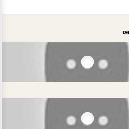
מחירים:
עד
פט