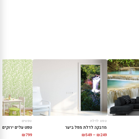
טפט לדלת
טפטים
מדבקה לדלת מפל ביער
טפט עלים ירוקים
טווח
₪
799
₪
549
–
₪
249