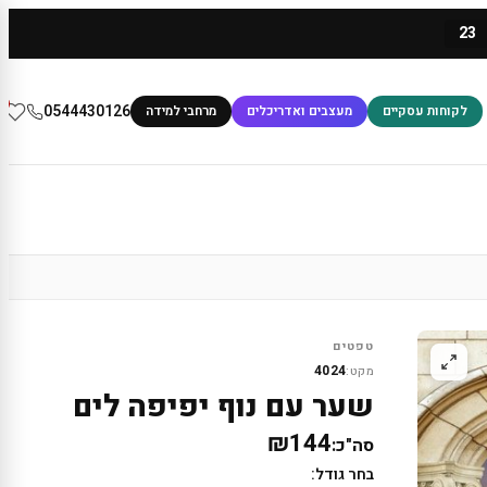
23
0
0544430126
לקוחות עסקיים
מעצבים ואדריכלים
מרחבי למידה
טפטים
4024
מקט:
שער עם נוף יפיפה לים
₪144
סה"כ:
בחר גודל: