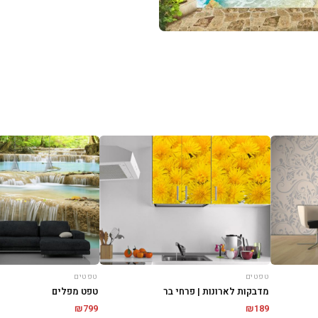
טפטים
טפטים
מדבקות לארונות | פרחי בר
טפט מפלים
₪
799
₪
189