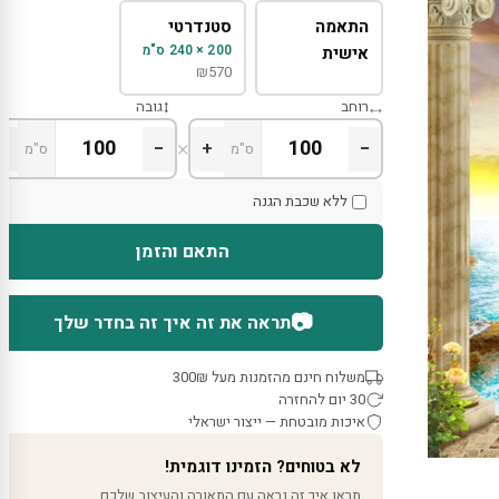
התאמה
סטנדרטי
200 × 240 ס"מ
אישית
₪
570
רוחב
גובה
×
+
−
+
−
ס"מ
ס"מ
ללא שכבת הגנה
התאם והזמן
📷
תראה את זה איך זה בחדר שלך
משלוח חינם מהזמנות מעל 300₪
30 יום להחזרה
איכות מובטחת — ייצור ישראלי
לא בטוחים? הזמינו דוגמית!
תראו איך זה נראה עם התאורה והעיצוב שלכם.