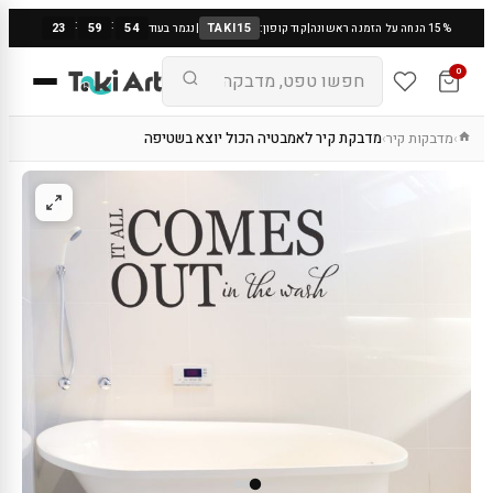
:
:
23
59
53
TAKI15
15% הנחה על הזמנה ראשונה
|
קוד קופון:
|
נגמר בעוד
0
מדבקות קיר
מדבקת קיר לאמבטיה הכול יוצא בשטיפה
›
›