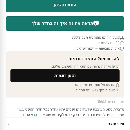
התאם והזמן
📷
תראה את זה איך זה בחדר שלך
משלוח חינם מהזמנות מעל 300₪
30 יום להחזרה
איכות מובטחת — ייצור ישראלי
לא בטוחים? הזמינו דוגמית!
תראו איך זה נראה עם התאורה והעיצוב שלכם.
הזמן דוגמית
מודפס על חומר פרימיום מט
משלוח תוך 3-12 ימי עסקים
מספר פריט: 5603
מדבקת טפט מעוצבת שלעיגולים ופסים יראו נהדר בכל חדר. הטפט עשוי
ממדבקת ויניל תוצרת גרמניה נדבק ברגע לקיר ומקשט את…
קרא עוד ›
על המוצר