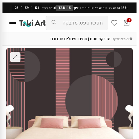
:
:
23
59
53
TAKI15
15% הנחה על הזמנה ראשונה
|
קוד קופון:
|
נגמר בעוד
0
אבסטרקט
מדבקת טפט | פסים ועיגולים חום ורוד
›
›