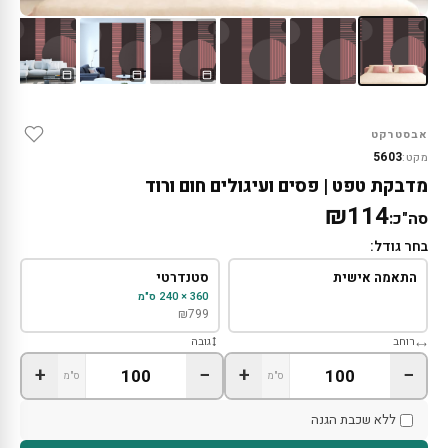
אבסטרקט
5603
מקט:
מדבקת טפט | פסים ועיגולים חום ורוד
₪114
סה"כ:
בחר גודל:
התאמה אישית
סטנדרטי
360 × 240 ס"מ
₪
799
רוחב
גובה
+
−
+
−
ס"מ
ס"מ
ללא שכבת הגנה