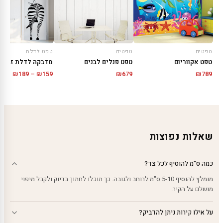
טפטים
טפט לדלת
טפטים
טפט פנלים לבנים
מדבקה לדלת זברה
טפט אקווריום
טווח
₪
189
–
₪
159
₪
679
₪
789
מחירי
עד
שאלות נפוצות
כמה ס"מ להוסיף לכל צד?
מומלץ להוסיף 5-10 ס"מ לרוחב ולגובה. כך תוכלו לחתוך בדיוק ולקבל מיפוי
מושלם על הקיר.
על אילו קירות ניתן להדביק?