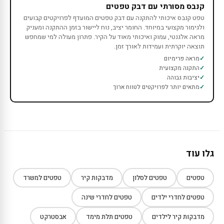
קנבס מסורתי עם דבק טפטים
טפט קנבס איכותי להתקנה עם דבק טפטים המועדף לפרויקטים קבועים
ולגימור מקצועי במיוחד. החומר יציב, נוח ליישור בזמן ההתקנה ומעניק
מראה אלגנטי, עמוק ואיכותי מאוד על הקיר. פתרון מעולה למי שמחפש
תוצאה יוקרתית ועמידות לאורך זמן.
מראה פרימיום
התקנה מקצועית
יציבות גבוהה
מתאים יותר לפרויקטים לטווח ארוך
גלו עוד
טפטים
טפטים לסלון
מדבקות קיר
טפטים למשרד
טפטים לחדרי ילדים
טפטים לחדרי שינה
מדבקות קיר לילדים
טפטים תלת מימד
אבסטרקט