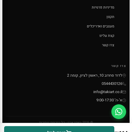
מדיניות פרטיות
תקנון
מעצבים ואדריכלים
קצת עלינו
צרו קשר
צרו קשר
לדוד סחרוב 10, ראשון לציון, קומה 2
0544430126
info@takiart.co.il
א'-ה' 9:00-17:30
© 2026 טאקי ארט - כל הזכויות שמורות
PayPal
MC
VISA