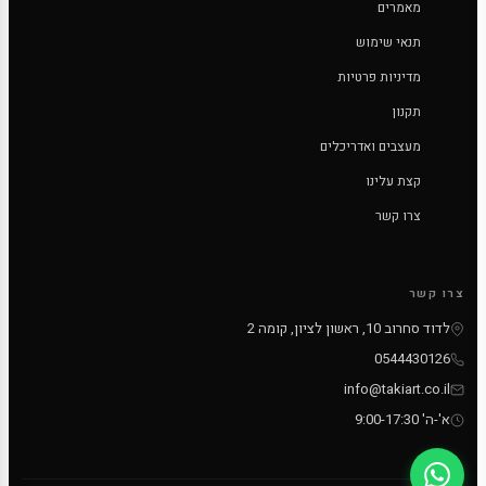
מאמרים
תנאי שימוש
מדיניות פרטיות
תקנון
מעצבים ואדריכלים
קצת עלינו
צרו קשר
צרו קשר
לדוד סחרוב 10, ראשון לציון, קומה 2
0544430126
info@takiart.co.il
א'-ה' 9:00-17:30