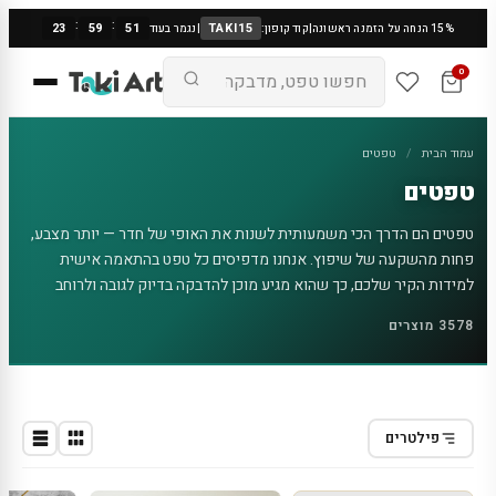
:
:
23
59
51
TAKI15
15% הנחה על הזמנה ראשונה
|
קוד קופון:
|
נגמר בעוד
0
עמוד הבית
/
טפטים
טפטים
טפטים הם הדרך הכי משמעותית לשנות את האופי של חדר — יותר מצבע,
פחות מהשקעה של שיפוץ. אנחנו מדפיסים כל טפט בהתאמה אישית
למידות הקיר שלכם, כך שהוא מגיע מוכן להדבקה בדיוק לגובה ולרוחב
שמסרתם, ללא בזבוז וללא צורך בחיתוכים מסובכים. הקטלוג כולל אלפי
3578 מוצרים
דוגמאות בכל סגנון: טפטים גיאומטריים ומופשטים, דמוי בטון ושיש, טבע
ונוף, פרחוניים, תלת ממדיים, וטפטים ייעודיים לחדרי ילדים, סלון, חדרי
שינה ומשרד. הטפטים מודפסים על חומר איכותי בהדבקה עצמית שאינה
דורשת דבק טפטים מסורתי, וההתקנה מתבצעת בבית בעזרת מגב פשוט.
אם לא מצאתם דוגמה מתאימה, אפשר גם לעצב טפט אישי — כולל עם בינה
פילטרים
מלאכותית — או להעלות תמונה משלכם ולהפוך אותה לטפט קיר.