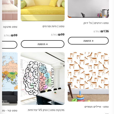
טפט רהיטים | גל ירוק
טפט | חיות ופרחים
טפט מדבקה | ש
₪136
החל מ
₪99
₪99
החל מ
החל מ
+ הזמנה
+ הזמנה
+
טפט - איילים חמודים
מדבקת טפט | הגיון VS יצירתיות
טפט קיר - מפת