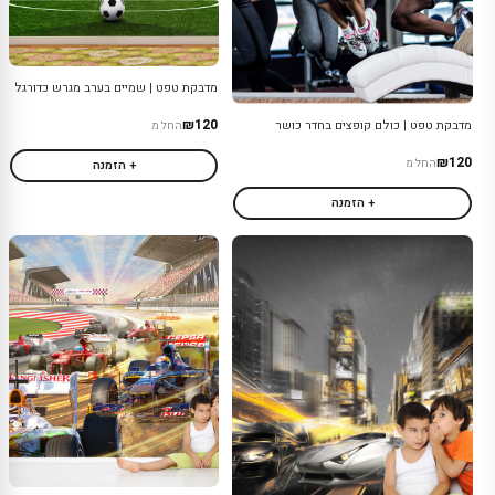
מדבקת טפט | שמיים בערב מגרש כדורגל
₪120
מדבקת טפט | כולם קופצים בחדר כושר
החל מ
₪120
החל מ
+ הזמנה
+ הזמנה