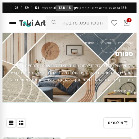
:
:
23
59
54
TAKI15
15% הנחה על הזמנה ראשונה
|
קוד קופון:
|
נגמר בעוד
0
עמוד הבית
/
טפטים
/
ספורט
ספורט
טפטים של ספורט יכולים להיות מהנים מאוד למי שנהנה מהחיים
האקטיביים. הטפטים האיכותיים שלנו כוללים אתלטים אולימפיים, קבוצות
ועוד. בין אם אתה אוהד או משתתף נלהב, מגע זה של התאמה אישית של
הקיר בטוח ישמח את העין שלך ויעלה את רוחך בכל פעם שאתה נתקל בזה.
22 מוצרים
בין אם משמש כמוטיבציה לצאת ולהיות פעיל או כיצירת נוסטלגיה לזכר
הרגעים האהובים ממשחקים שנצפו או שיחקו, הרקעים שלנו יכולים
להתאים בדיוק לכל קיר. לטאקי ארט יש בנוסף מבחר של
מדבקות קיר
ספורט
.
פילטרים