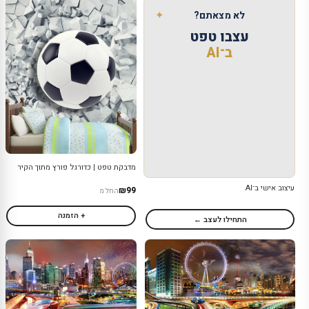
✦
לא מצאתם?
עצבו טפט
ב־AI
מדבקת טפט | כדורגל פורץ מתוך הקיר
עיצוב אישי ב־AI
₪99
החל מ
+ הזמנה
התחילו לעצב ←