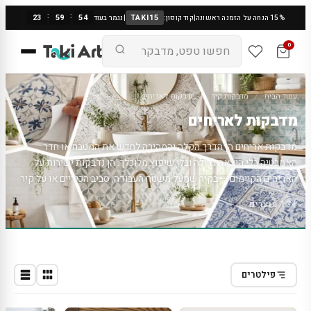
:
:
23
59
53
TAKI15
15% הנחה על הזמנה ראשונה
|
קוד קופון:
|
נגמר בעוד
0
עמוד הבית
/
מדבקות קיר
/
מדבקות לאריחים
מדבקות לאריחים
מדבקות אריחים הן הדרך הקלה והמהירה לחדש את המטבח או חדר
האמבטיה בלי הוצאה גדולה ובלי שיפוץ מלוכלך. הן נדבקות ישירות על
האריחים הקיימים — בקיר שמעל משטח העבודה, סביב הכיריים או על קיר
המקלחת — ומעניקות מראה חדש לגמרי תוך דקות. ניתן לבחור ממגוון
134 מוצרים
עשיר של דוגמאות: אריחים מצוירים בהשראה פורטוגזית ומרוקאית,
פסיפס, דוגמאות גיאומטריות, פרחוניות וצבעים אחידים. המדבקות עשויות
מויניל עמיד לחום, ללחות ולשמן, וניתנות לניקוי בקלות — ולכן מתאימות
במיוחד למטבח. ההדבקה פשוטה ומתבצעת בבית ללא כלים מיוחדים,
וההסרה נקייה. זהו שדרוג עיצובי משתלם שנותן למטבח או לאמבטיה אופי
פילטרים
חדש ורענן בהשקעה קטנה.