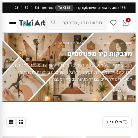
:
:
23
59
54
TAKI15
15% הנחה על הזמנה ראשונה
|
קוד קופון:
|
נגמר בעוד
0
עמוד הבית
/
מדבקות קיר
/
מדבקות קיר מפורסמים
מדבקות קיר מפורסמים
מדבקות קיר של אנשים מפורסמים המדבקה עשויה חומר ויניל אכותית
מכניסה אוירה מיוחדת ונעימה המדבקה מעוצבת בייחודיות ומתאימה
למשרדים ולחללים עבודה מגיעה עם גליון מעבר
24 מוצרים
פילטרים