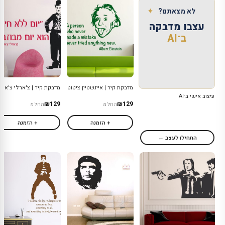
✦
לא מצאתם?
עצבו מדבקה
ב־AI
מדבקת קיר | איינשטיין ציטוט
מדבקת קיר | צ'ארלי צ'אפל
עיצוב אישי ב־AI
₪129
₪129
החל מ
החל מ
+ הזמנה
+ הזמנה
התחילו לעצב ←