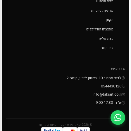
תנאי שימוש
מדיניות פרטיות
תקנון
מעצבים ואדריכלים
קצת עלינו
צרו קשר
צרו קשר
לדוד סחרוב 10, ראשון לציון, קומה 2
0544430126
info@takiart.co.il
א'-ה' 9:00-17:30
© 2026 טאקי ארט - כל הזכויות שמורות
PayPal
MC
VISA