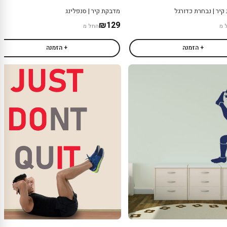
יר | נבחרת כדורגל
מדבקת קיר | סנפלינג
₪129
 מ
החל מ
+ הזמנה
+ הזמנה