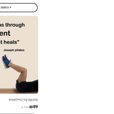
+ הזמנה
מדבקת קיר | פילאטיס
₪89
החל מ