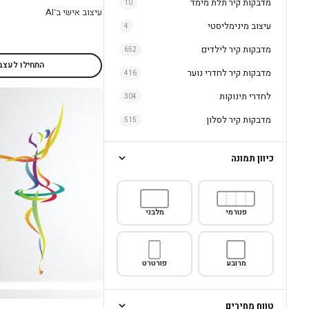
מדבקות קיר תלת מימד
10
עיצוב אישי ב־AI
עיצוב מינימליסטי
4
מדבקות קיר לילדים
652
התחילו לעצב
מדבקות קיר לחדרי נוער
416
לחדרי תינוקות
304
מדבקות קיר לסלון
515
כיוון תמונה
פנורמי
מלבני
מרובע
פורטרט
טווח מחירים