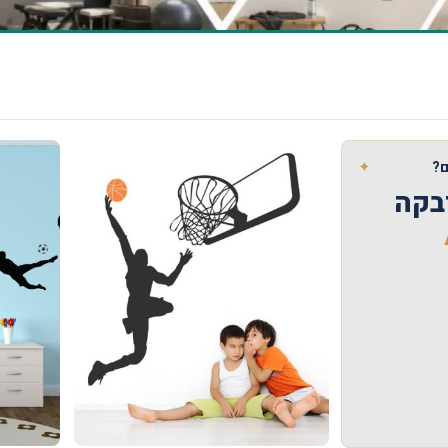
✦
?
בקה