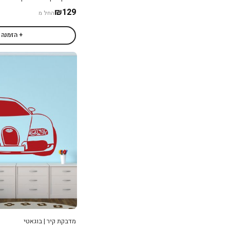
₪129
החל מ
+ הזמנה
מדבקת קיר | בוגאטי