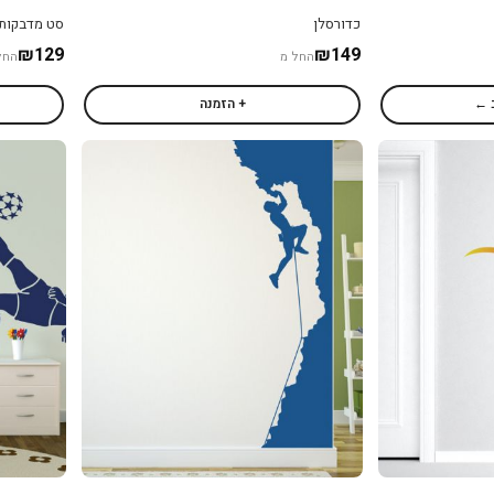
כדורסלן
סט מדבקות ק
₪129
₪149
החל מ
החל
 ←
+ הזמנה