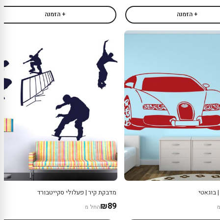
+ הזמנה
+ הזמנה
 בוגאטי
מדבקת קיר | פעלולי סקייטבורד
₪89
החל מ