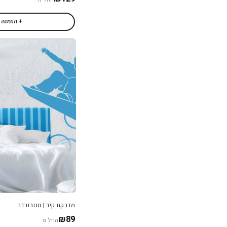
+ הזמנה
מדבקת קיר | סנובורדר
₪89
החל מ