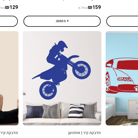
₪129
₪159
החל מ
החל
+ הזמנה
מדבקת קיר | אופנוען
מדבקת קיר |