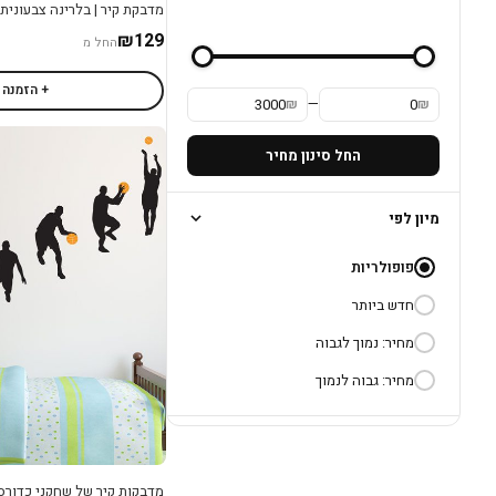
מדבקת קיר | בלרינה צבעונית
₪129
החל מ
+ הזמנה
—
₪
₪
החל סינון מחיר
מיון לפי
פופולריות
חדש ביותר
מחיר: נמוך לגבוה
מחיר: גבוה לנמוך
מדבקות קיר של שחקני כדורס