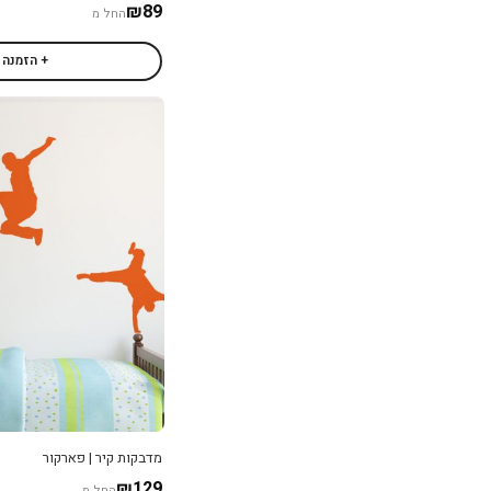
₪89
החל מ
+ הזמנה
מדבקות קיר | פארקור
₪129
החל מ