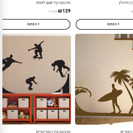
 כדורגלן
מדבקת קיר Don't quit
₪129
החל מ
+ הזמנה
+ הזמנה
 חוף ים
מדבקת קיר | סקייטרים