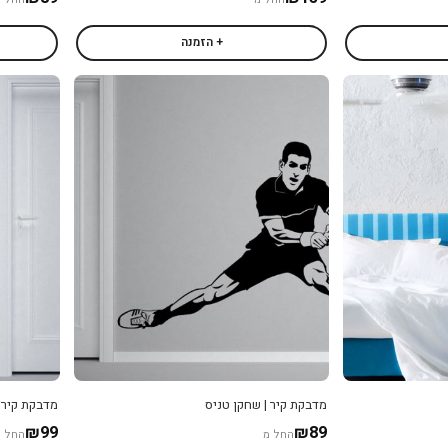
+ הזמנה
מדבקת קיר | שחקן טניס
מדבקת קיר |
₪99
₪89
החל מ
החל מ