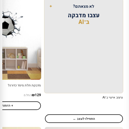
✦
לא מצאתם?
עצבו מדבקה
ב־AI
מדבקת תלת מימד כדורגל
₪129
החל מ
עיצוב אישי ב־AI
+ הזמנה
התחילו לעצב ←