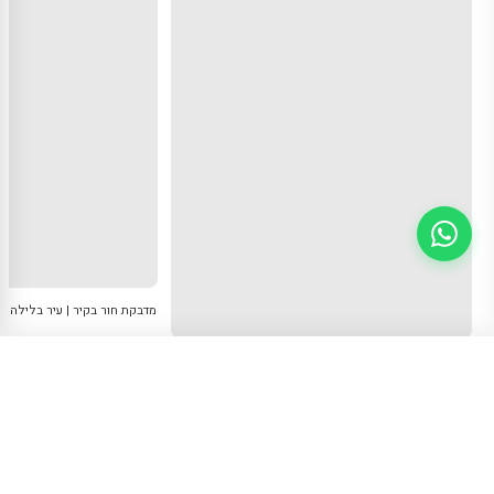
מדבקת חור בקיר | עיר בלילה
₪159
החל מ
מדבקת חור בקיר עם נוף יפיפה של נהר ביער עם סירה לבנה
15% הנחה עם קוד
TAKI15
— משלוח
לקנייה עכשיו
0544430126
חינם מעל ₪300
+ הזמנה
₪159
החל מ
+ הזמנה