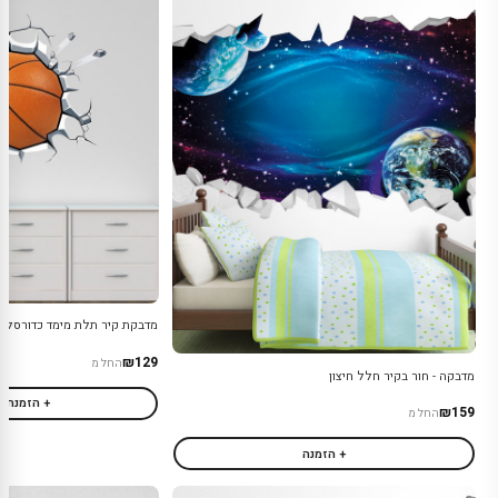
מדבקת קיר תלת מימד כדורסל
₪129
החל מ
מדבקה - חור בקיר חלל חיצון
+ הזמנה
₪159
החל מ
+ הזמנה