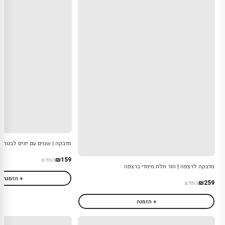
מדבקה | שמים עם יונים לבנות
₪159
החל מ
מדבקה לרצפה | חור תלת מימדי ברצפה
+ הזמנה
₪259
החל מ
+ הזמנה