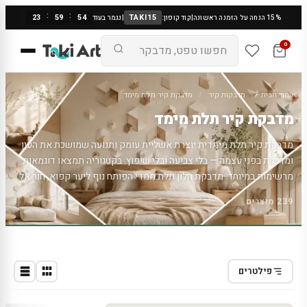
:
:
23
59
53
TAKI15
15% הנחה על הזמנה ראשונה
|
קוד קופון:
|
נגמר בעוד
0
עמוד הבית
/
מדבקות קיר
/
מדבקת קיר תלת מימד
מדבקת קיר תלת מימד
מדבקת קיר תלת מימדית יוצרת אשליית עומק ותנועה שמושכת את העין
ומדברת בפני עצמה — בלי צביעה ובלי שיפוץ. בקטגוריה תמצאו דוגמאות
מרשימות במיוחד: מדבקת חלון תלת ממדי הפותח נוף ליער קפוא, חור אל
תוך הגלקסיה, כוכב תלת ממדי בולט מהקיר, נמר שואג בעוצמה, ופרפר
239 מוצרים
מתכת עדין. האפקט התלת ממדי מבוסס על משחקי אור וצל בהדפסה, כך
שהקיר עצמו נשאר חלק לגמרי אך נראה כאילו יש בו עומק אמיתי.
המדבקות עשויות מויניל איכותי, נדבקות בקלות על קיר חלק וניתנות
להסרה נקייה. מדבקה תלת ממדית אחת יכולה להפוך קיר ריק לנקודת
מוקד דרמטית בסלון, בחדר ילדים או בכל חלל שרוצים להרשים בו.
פילטרים