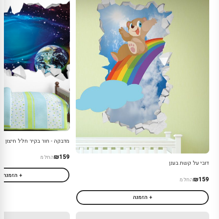
מדבקה - חור בקיר חלל חיצון
₪159
החל מ
דובי על קשת בענן
+ הזמנה
₪159
החל מ
+ הזמנה