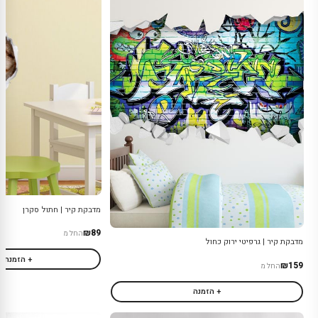
מדבקת קיר | חתול סקרן
₪89
החל מ
מדבקת קיר | גרפיטי ירוק כחול
+ הזמנה
₪159
החל מ
+ הזמנה