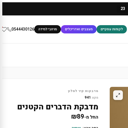
23
0
0544430126
לקוחות עסקיים
מעצבים ואדריכלים
מרחבי למידה
מדבקות קיר לסלון
941
מקט:
מדבקת הדברים הקטנים
₪
89
החל מ-