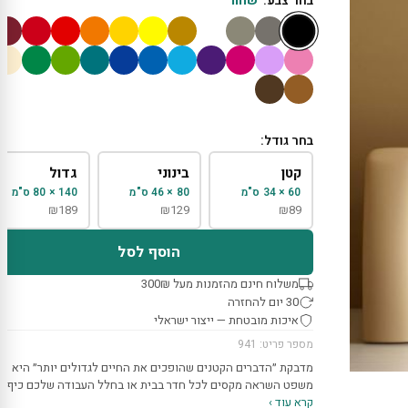
בחר צבע:
שחור
בחר גודל:
קטן
בינוני
גדול
60 × 34 ס"מ
80 × 46 ס"מ
140 × 80 ס"מ
₪
189
₪
129
₪
89
הוסף לסל
משלוח חינם מהזמנות מעל 300₪
30 יום להחזרה
איכות מובטחת — ייצור ישראלי
מספר פריט: 941
מדבקת ״הדברים הקטנים שהופכים את החיים לגדולים יותר״ היא
משפט השראה מקסים לכל חדר בבית או בחלל העבודה שלכם כיף…
קרא עוד ›