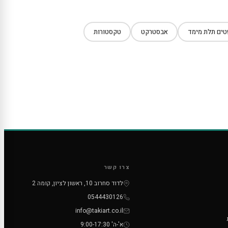
ים תלת מימד
אבסטרקט
טקסטורות
צרו קשר
לדוד סחרוב 10, ראשון לציון, קומה 2
0544430126
info@takiart.co.il
א'-ה' 9:00-17:30