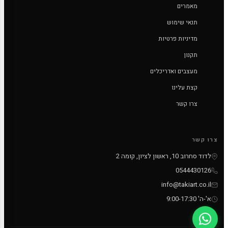
מאמרים
תנאי שימוש
מדיניות פרטיות
תקנון
מעצבים ואדריכלים
קצת עלינו
צרו קשר
צרו קשר
לדוד סחרוב 10, ראשון לציון, קומה 2
0544430126
info@takiart.co.il
א'-ה' 9:00-17:30