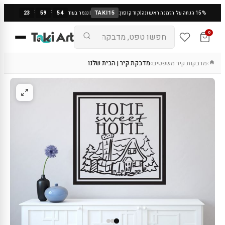
:
:
23
59
53
TAKI15
15% הנחה על הזמנה ראשונה
|
קוד קופון:
|
נגמר בעוד
0
מדבקות קיר משפטים
מדבקת קיר | הבית שלנו
›
›