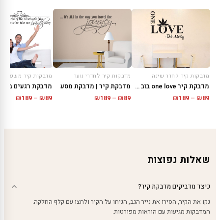
מדבקות קיר לחדר שינה
מדבקות קיר משפטים
מדבקות קיר לחדרי נוער
מדבקת קיר one love בוב מארלי
מדבקת רגעים בחיי
מדבקת קיר | מדבקת מסע
טווח
טווח
טווח
₪
189
–
₪
89
₪
189
–
₪
89
₪
189
–
₪
89
מחירים:
מחירים
מחירים:
עד
עד
עד
שאלות נפוצות
כיצד מדביקים מדבקת קיר?
נקו את הקיר, הסירו את נייר הגב, הניחו על הקיר ולחצו עם קלף החלקה.
המדבקות מגיעות עם הוראות מפורטות.