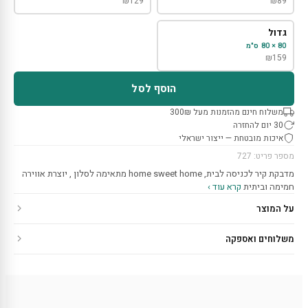
₪
129
₪
89
גדול
80 × 80 ס"מ
₪
159
הוסף לסל
משלוח חינם מהזמנות מעל 300₪
30 יום להחזרה
איכות מובטחת — ייצור ישראלי
מספר פריט: 727
מדבקת קיר לכניסה לבית, home sweet home מתאימה לסלון , יוצרת אווירה
חמימה וביתית
קרא עוד ›
על המוצר
משלוחים ואספקה