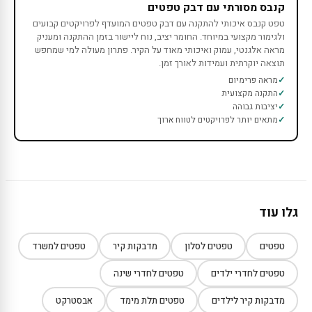
קנבס מסורתי עם דבק טפטים
טפט קנבס איכותי להתקנה עם דבק טפטים המועדף לפרויקטים קבועים
ולגימור מקצועי במיוחד. החומר יציב, נוח ליישור בזמן ההתקנה ומעניק
מראה אלגנטי, עמוק ואיכותי מאוד על הקיר. פתרון מעולה למי שמחפש
תוצאה יוקרתית ועמידות לאורך זמן.
מראה פרימיום
התקנה מקצועית
יציבות גבוהה
מתאים יותר לפרויקטים לטווח ארוך
גלו עוד
טפטים
טפטים לסלון
מדבקות קיר
טפטים למשרד
טפטים לחדרי ילדים
טפטים לחדרי שינה
מדבקות קיר לילדים
טפטים תלת מימד
אבסטרקט