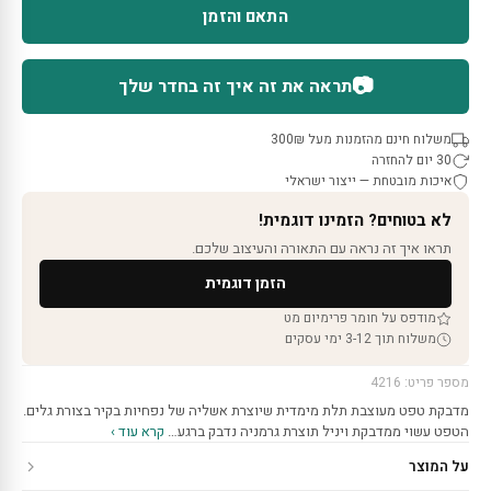
התאם והזמן
📷
תראה את זה איך זה בחדר שלך
משלוח חינם מהזמנות מעל 300₪
30 יום להחזרה
איכות מובטחת — ייצור ישראלי
לא בטוחים? הזמינו דוגמית!
תראו איך זה נראה עם התאורה והעיצוב שלכם.
הזמן דוגמית
מודפס על חומר פרימיום מט
משלוח תוך 3-12 ימי עסקים
מספר פריט: 4216
מדבקת טפט מעוצבת תלת מימדית שיוצרת אשליה של נפחיות בקיר בצורת גלים.
הטפט עשוי ממדבקת ויניל תוצרת גרמניה נדבק ברגע…
קרא עוד ›
על המוצר