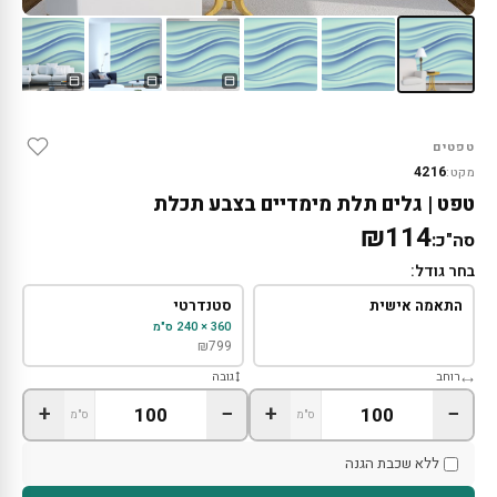
טפטים
4216
מקט:
טפט | גלים תלת מימדיים בצבע תכלת
₪114
סה"כ:
בחר גודל:
התאמה אישית
סטנדרטי
360 × 240 ס"מ
₪
799
רוחב
גובה
+
−
+
−
ס"מ
ס"מ
ללא שכבת הגנה