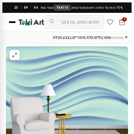
:
:
23
59
53
TAKI15
15% הנחה על הזמנה ראשונה
|
קוד קופון:
|
נגמר בעוד
0
טפטים
טפט | גלים תלת מימדיים בצבע תכלת
›
›