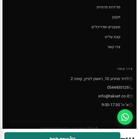
מדיניות פרטיות
תקנון
מעצבים ואדריכלים
קצת עלינו
צרו קשר
צרו קשר
לדוד סחרוב 10, ראשון לציון, קומה 2
0544430126
info@takiart.co.il
א'-ה' 9:00-17:30
© 2026 טאקי ארט - כל הזכויות שמורות
PayPal
MC
VISA