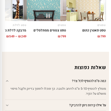
טפטים
טפטים
טפט לדלת
טפט פאטרן כתום
טפט צמחים מסתלסלים
מדבקה לדלת ג׳ירפ
טווח
₪
549
–
₪
249
₪
799
₪
799
מחירי
עד
שאלות נפוצות
כמה ס"מ להוסיף לכל צד?
מומלץ להוסיף 5-10 ס"מ לרוחב ולגובה. כך תוכלו לחתוך בדיוק ולקבל מיפוי
מושלם על הקיר.
על אילו קירות ניתן להדביק?