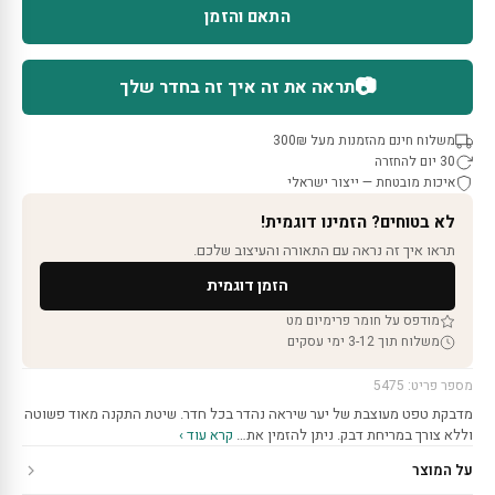
התאם והזמן
📷
תראה את זה איך זה בחדר שלך
משלוח חינם מהזמנות מעל 300₪
30 יום להחזרה
איכות מובטחת — ייצור ישראלי
לא בטוחים? הזמינו דוגמית!
תראו איך זה נראה עם התאורה והעיצוב שלכם.
הזמן דוגמית
מודפס על חומר פרימיום מט
משלוח תוך 3-12 ימי עסקים
מספר פריט: 5475
מדבקת טפט מעוצבת של יער שיראה נהדר בכל חדר. שיטת התקנה מאוד פשוטה
וללא צורך במריחת דבק. ניתן להזמין את…
קרא עוד ›
על המוצר