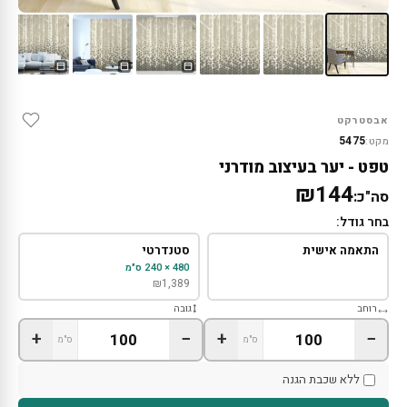
אבסטרקט
5475
מקט:
טפט - יער בעיצוב מודרני
₪144
סה"כ:
בחר גודל:
התאמה אישית
סטנדרטי
480 × 240 ס"מ
₪
1,389
רוחב
גובה
+
−
+
−
ס"מ
ס"מ
ללא שכבת הגנה