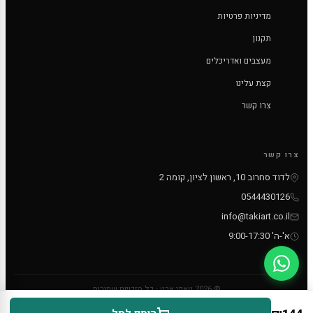
מדיניות פרטיות
תקנון
מעצבים ואדריכלים
קצת עלינו
צרו קשר
צרו קשר
לדוד סחרוב 10, ראשון לציון, קומה 2
0544430126
info@takiart.co.il
א'-ה' 9:00-17:30
© 2026 טאקי ארט - כל הזכויות שמורות
PayPal
MC
VISA