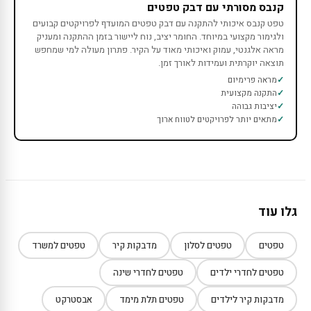
קנבס מסורתי עם דבק טפטים
טפט קנבס איכותי להתקנה עם דבק טפטים המועדף לפרויקטים קבועים
ולגימור מקצועי במיוחד. החומר יציב, נוח ליישור בזמן ההתקנה ומעניק
מראה אלגנטי, עמוק ואיכותי מאוד על הקיר. פתרון מעולה למי שמחפש
תוצאה יוקרתית ועמידות לאורך זמן.
מראה פרימיום
התקנה מקצועית
יציבות גבוהה
מתאים יותר לפרויקטים לטווח ארוך
גלו עוד
טפטים
טפטים לסלון
מדבקות קיר
טפטים למשרד
טפטים לחדרי ילדים
טפטים לחדרי שינה
מדבקות קיר לילדים
טפטים תלת מימד
אבסטרקט