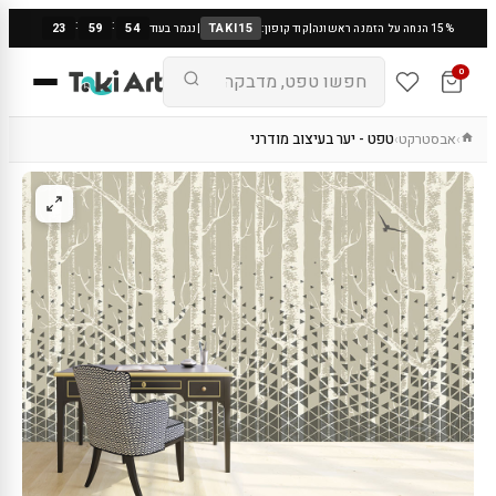
:
:
23
59
53
TAKI15
15% הנחה על הזמנה ראשונה
|
קוד קופון:
|
נגמר בעוד
0
אבסטרקט
טפט - יער בעיצוב מודרני
›
›