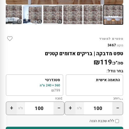
טפטים למשרד
3467
מקט:
טפט מדבקה | בריקים אדומים קטנים
₪119
סה"כ:
בחר גודל:
התאמה אישית
סטנדרטי
360 × 240 ס"מ
₪
799
רוחב
גובה
+
−
+
−
ס"מ
ס"מ
ללא שכבת הגנה