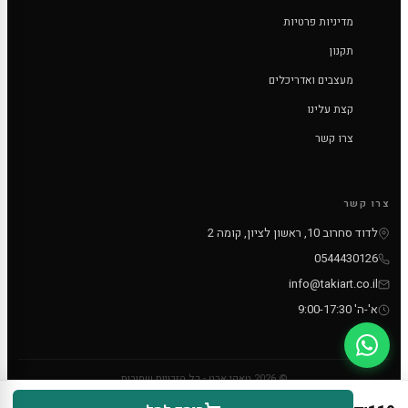
מדיניות פרטיות
תקנון
מעצבים ואדריכלים
קצת עלינו
צרו קשר
צרו קשר
לדוד סחרוב 10, ראשון לציון, קומה 2
0544430126
info@takiart.co.il
א'-ה' 9:00-17:30
© 2026 טאקי ארט - כל הזכויות שמורות
PayPal
MC
VISA