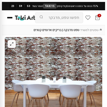
:
:
23
59
53
TAKI15
15% הנחה על הזמנה ראשונה
|
קוד קופון:
|
נגמר בעוד
0
טפטים למשרד
טפט מדבקה | בריקים אדומים קטנים
›
›