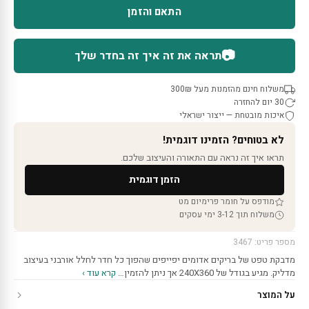
התאם והזמן
📷
תראה את זה איך זה בחדר שלך
משלוח חינם מהזמנות מעל 300₪
30 יום להחזרה
איכות מובטחת — ייצור ישראלי
לא בטוחים? הזמינו דוגמית!
תראו איך זה נראה עם התאורה והעיצוב שלכם.
הזמן דוגמית
מודפס על חומר פרימיום מט
משלוח תוך 3-12 ימי עסקים
מספר פריט: 3467
מדבקת טפט של בריקים אדומים יפייפים שהפוך כל חדר לחלל אורבני בעיצוב
מדליק. מגיע בגודל של 240X360 אך ניתן להזמין…
קרא עוד ›
על המוצר