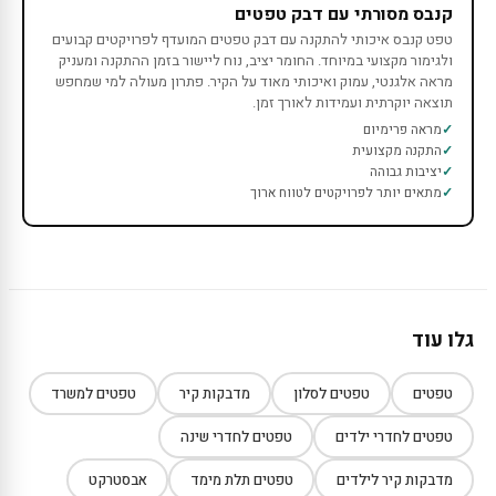
קנבס מסורתי עם דבק טפטים
טפט קנבס איכותי להתקנה עם דבק טפטים המועדף לפרויקטים קבועים
ולגימור מקצועי במיוחד. החומר יציב, נוח ליישור בזמן ההתקנה ומעניק
מראה אלגנטי, עמוק ואיכותי מאוד על הקיר. פתרון מעולה למי שמחפש
תוצאה יוקרתית ועמידות לאורך זמן.
מראה פרימיום
התקנה מקצועית
יציבות גבוהה
מתאים יותר לפרויקטים לטווח ארוך
גלו עוד
טפטים
טפטים לסלון
מדבקות קיר
טפטים למשרד
טפטים לחדרי ילדים
טפטים לחדרי שינה
מדבקות קיר לילדים
טפטים תלת מימד
אבסטרקט