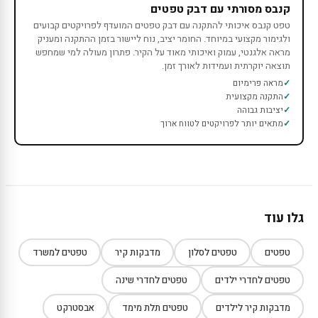
קנבס מסורתי עם דבק טפטים
טפט קנבס איכותי להתקנה עם דבק טפטים המועדף לפרויקטים קבועים
ולגימור מקצועי במיוחד. החומר יציב, נוח ליישור בזמן ההתקנה ומעניק
מראה אלגנטי, עמוק ואיכותי מאוד על הקיר. פתרון מעולה למי שמחפש
תוצאה יוקרתית ועמידות לאורך זמן.
מראה פרימיום
התקנה מקצועית
יציבות גבוהה
מתאים יותר לפרויקטים לטווח ארוך
גלו עוד
טפטים
טפטים לסלון
מדבקות קיר
טפטים למשרד
טפטים לחדרי ילדים
טפטים לחדרי שינה
מדבקות קיר לילדים
טפטים תלת מימד
אבסטרקט