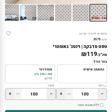
טפטים לחדרי שינה
3575
מקט:
טפט מדבקה | וינטג' גאומטרי
₪119
סה"כ:
בחר גודל:
התאמה אישית
סטנדרטי
360 × 240 ס"מ
₪
799
רוחב
גובה
+
−
+
−
ס"מ
ס"מ
ללא שכבת הגנה