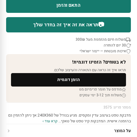
התאם והזמן
📷
תראה את זה איך זה בחדר שלך
משלוח חינם מהזמנות מעל 300₪
30 יום להחזרה
איכות מובטחת — ייצור ישראלי
לא בטוחים? הזמינו דוגמית!
תראו איך זה נראה עם התאורה והעיצוב שלכם.
הזמן דוגמית
מודפס על חומר פרימיום מט
משלוח תוך 3-12 ימי עסקים
מספר פריט: 3575
מדבקת טפט בעיצוב עדין ומקסים. מגיע בגודל של 240X360 אך ניתן להזמין גם
בהזמנה אישית. המדבקות קיר טפט של טאקי…
קרא עוד ›
על המוצר