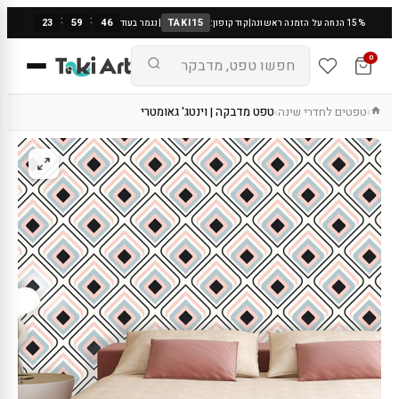
:
:
23
59
45
TAKI15
15% הנחה על הזמנה ראשונה
|
קוד קופון:
|
נגמר בעוד
0
טפטים לחדרי שינה
טפט מדבקה | וינטג' גאומטרי
›
›