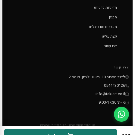
מדיניות פרטיות
תקנון
מעצבים ואדריכלים
קצת עלינו
צרו קשר
צרו קשר
לדוד סחרוב 10, ראשון לציון, קומה 2
0544430126
info@takiart.co.il
א'-ה' 9:00-17:30
© 2026 טאקי ארט - כל הזכויות שמורות
PayPal
MC
VISA