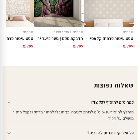
טפטים
טפטים לחדרי שינה
טפטים
טפט עיטור פרחים קלאסי
מדבקת טפט | גשר ביער ירוק
טפט עיטור פרחים 
₪
799
₪
799
₪
799
שאלות נפוצות
כמה ס"מ להוסיף לכל צד?
מומלץ להוסיף 5-10 ס"מ לרוחב ולגובה. כך תוכלו לחתוך בדיוק ולקבל מיפוי
מושלם על הקיר.
על אילו קירות ניתן להדביק?