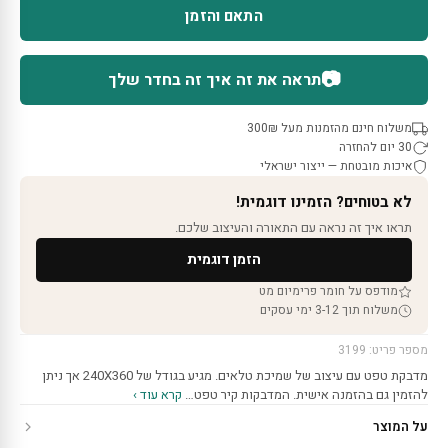
התאם והזמן
📷
תראה את זה איך זה בחדר שלך
משלוח חינם מהזמנות מעל 300₪
30 יום להחזרה
איכות מובטחת — ייצור ישראלי
לא בטוחים? הזמינו דוגמית!
תראו איך זה נראה עם התאורה והעיצוב שלכם.
הזמן דוגמית
מודפס על חומר פרימיום מט
משלוח תוך 3-12 ימי עסקים
מספר פריט: 3199
מדבקת טפט עם עיצוב של שמיכת טלאים. מגיע בגודל של 240X360 אך ניתן
להזמין גם בהזמנה אישית. המדבקות קיר טפט…
קרא עוד ›
על המוצר