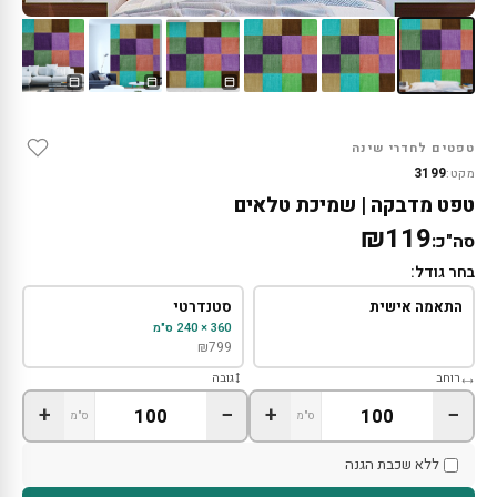
טפטים לחדרי שינה
3199
מקט:
טפט מדבקה | שמיכת טלאים
₪119
סה"כ:
בחר גודל:
התאמה אישית
סטנדרטי
360 × 240 ס"מ
₪
799
רוחב
גובה
+
−
+
−
ס"מ
ס"מ
ללא שכבת הגנה