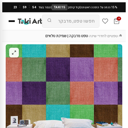
:
:
23
59
53
TAKI15
15% הנחה על הזמנה ראשונה
|
קוד קופון:
|
נגמר בעוד
0
טפטים לחדרי שינה
טפט מדבקה | שמיכת טלאים
›
›