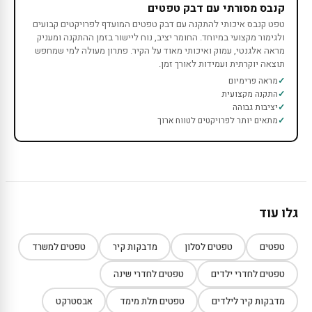
קנבס מסורתי עם דבק טפטים
טפט קנבס איכותי להתקנה עם דבק טפטים המועדף לפרויקטים קבועים
ולגימור מקצועי במיוחד. החומר יציב, נוח ליישור בזמן ההתקנה ומעניק
מראה אלגנטי, עמוק ואיכותי מאוד על הקיר. פתרון מעולה למי שמחפש
תוצאה יוקרתית ועמידות לאורך זמן.
מראה פרימיום
התקנה מקצועית
יציבות גבוהה
מתאים יותר לפרויקטים לטווח ארוך
גלו עוד
טפטים
טפטים לסלון
מדבקות קיר
טפטים למשרד
טפטים לחדרי ילדים
טפטים לחדרי שינה
מדבקות קיר לילדים
טפטים תלת מימד
אבסטרקט