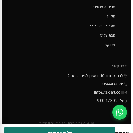
מדיניות פרטיות
תקנון
מעצבים ואדריכלים
קצת עלינו
צרו קשר
צרו קשר
לדוד סחרוב 10, ראשון לציון, קומה 2
0544430126
info@takiart.co.il
א'-ה' 9:00-17:30
© 2026 טאקי ארט - כל הזכויות שמורות
PayPal
MC
VISA