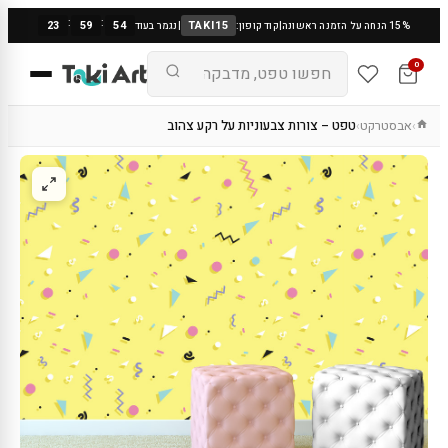
:
:
23
59
53
TAKI15
15% הנחה על הזמנה ראשונה
|
קוד קופון:
|
נגמר בעוד
0
אבסטרקט
טפט – צורות צבעוניות על רקע צהוב
›
›