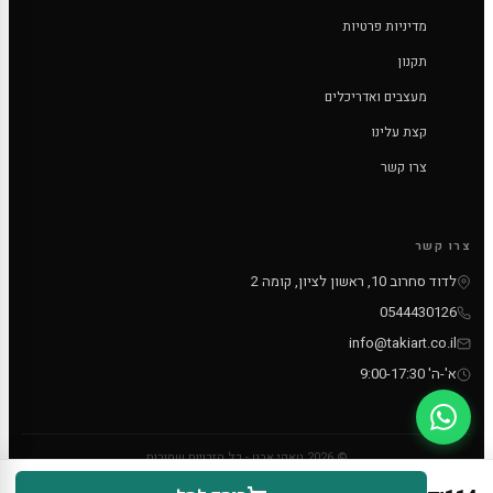
מדיניות פרטיות
תקנון
מעצבים ואדריכלים
קצת עלינו
צרו קשר
צרו קשר
לדוד סחרוב 10, ראשון לציון, קומה 2
0544430126
info@takiart.co.il
א'-ה' 9:00-17:30
© 2026 טאקי ארט - כל הזכויות שמורות
PayPal
MC
VISA