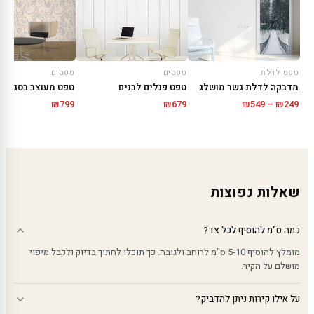
טפט לדלת
טפטים
טפטים
מדבקה לדלת גשר מושלג
טפט פנלים לבנים
טפט מעוצב בסגנון 
טווח
₪
799
₪
679
₪
549
–
₪
249
מחירים:
עד
שאלות נפוצות
כמה ס"מ להוסיף לכל צד?
מומלץ להוסיף 5-10 ס"מ לרוחב ולגובה. כך תוכלו לחתוך בדיוק ולקבל מיפוי
מושלם על הקיר.
על אילו קירות ניתן להדביק?