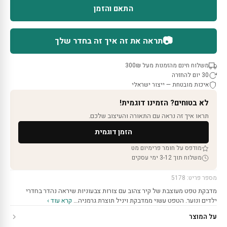
התאם והזמן
📷
תראה את זה איך זה בחדר שלך
משלוח חינם מהזמנות מעל 300₪
30 יום להחזרה
איכות מובטחת — ייצור ישראלי
לא בטוחים? הזמינו דוגמית!
תראו איך זה נראה עם התאורה והעיצוב שלכם.
הזמן דוגמית
מודפס על חומר פרימיום מט
משלוח תוך 3-12 ימי עסקים
מספר פריט: 5178
מדבקת טפט מעוצבת של קיר צהוב עם צורות צבעוניות שיראה נהדר בחדרי
ילדים ונוער. הטפט עשוי ממדבקת ויניל תוצרת גרמניה…
קרא עוד ›
על המוצר