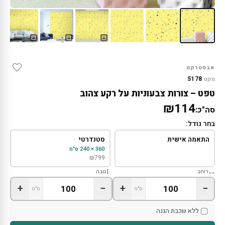
אבסטרקט
5178
מקט:
טפט – צורות צבעוניות על רקע צהוב
₪114
סה"כ:
בחר גודל:
התאמה אישית
סטנדרטי
360 × 240 ס"מ
₪
799
רוחב
גובה
+
−
+
−
ס"מ
ס"מ
ללא שכבת הגנה