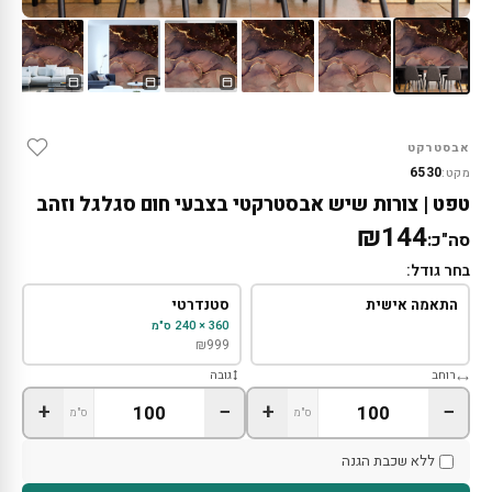
אבסטרקט
6530
מקט:
טפט | צורות שיש אבסטרקטי בצבעי חום סגלגל וזהב
₪144
סה"כ:
בחר גודל:
התאמה אישית
סטנדרטי
360 × 240 ס"מ
₪
999
רוחב
גובה
+
−
+
−
ס"מ
ס"מ
ללא שכבת הגנה