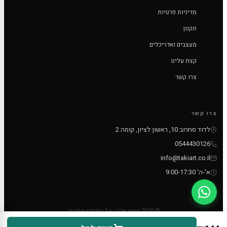
מדיניות פרטיות
תקנון
מעצבים ואדריכלים
קצת עלינו
צרו קשר
צרו קשר
לדוד סחרוב 10, ראשון לציון, קומה 2
0544430126
info@takiart.co.il
א'-ה' 9:00-17:30
© 2026 טאקי ארט - כל הזכויות שמורות
PayPal
MC
VISA