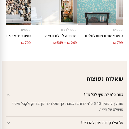
טפטים
טפט לדלת
טפטים
טפט צמחים מסתלסלים
מדבקה לדלת ונציה
טפט קיר אבנים קטנ
טווח
₪
799
₪
549
–
₪
249
₪
799
מחירים:
עד
שאלות נפוצות
כמה ס"מ להוסיף לכל צד?
מומלץ להוסיף 5-10 ס"מ לרוחב ולגובה. כך תוכלו לחתוך בדיוק ולקבל מיפוי
מושלם על הקיר.
על אילו קירות ניתן להדביק?