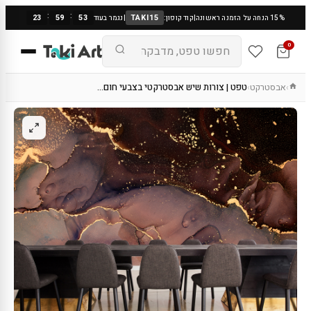
:
:
23
59
53
TAKI15
15% הנחה על הזמנה ראשונה
|
קוד קופון:
|
נגמר בעוד
0
אבסטרקט
טפט | צורות שיש אבסטרקטי בצבעי חום…
›
›