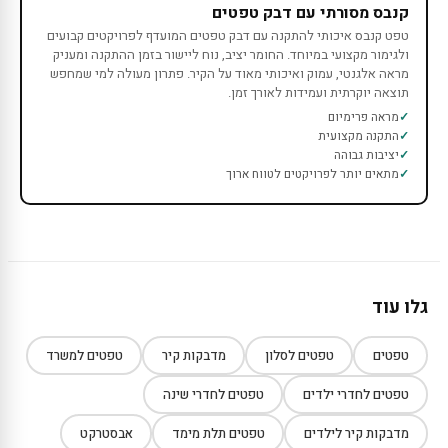
קנבס מסורתי עם דבק טפטים
טפט קנבס איכותי להתקנה עם דבק טפטים המועדף לפרויקטים קבועים
ולגימור מקצועי במיוחד. החומר יציב, נוח ליישור בזמן ההתקנה ומעניק
מראה אלגנטי, עמוק ואיכותי מאוד על הקיר. פתרון מעולה למי שמחפש
תוצאה יוקרתית ועמידות לאורך זמן.
מראה פרימיום
התקנה מקצועית
יציבות גבוהה
מתאים יותר לפרויקטים לטווח ארוך
גלו עוד
טפטים
טפטים לסלון
מדבקות קיר
טפטים למשרד
טפטים לחדרי ילדים
טפטים לחדרי שינה
מדבקות קיר לילדים
טפטים תלת מימד
אבסטרקט