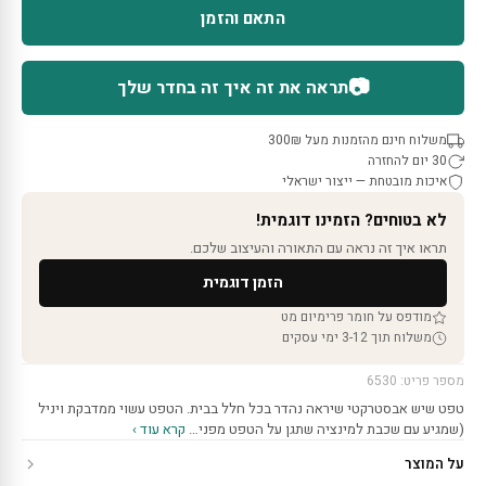
התאם והזמן
📷
תראה את זה איך זה בחדר שלך
משלוח חינם מהזמנות מעל 300₪
30 יום להחזרה
איכות מובטחת — ייצור ישראלי
לא בטוחים? הזמינו דוגמית!
תראו איך זה נראה עם התאורה והעיצוב שלכם.
הזמן דוגמית
מודפס על חומר פרימיום מט
משלוח תוך 3-12 ימי עסקים
מספר פריט: 6530
טפט שיש אבסטרקטי שיראה נהדר בכל חלל בבית. הטפט עשוי ממדבקת ויניל
(שמגיע עם שכבת למינציה שתגן על הטפט מפני…
קרא עוד ›
על המוצר