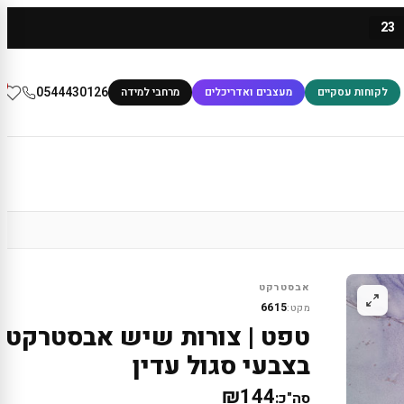
23
0
0544430126
לקוחות עסקיים
מעצבים ואדריכלים
מרחבי למידה
אבסטרקט
6615
מקט:
טפט | צורות שיש אבסטרקטי
בצבעי סגול עדין
₪144
סה"כ: