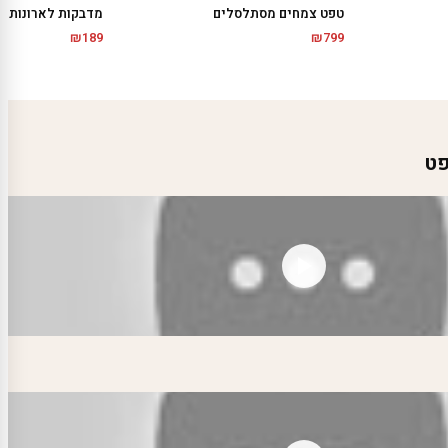
טפט צמחים מסתלסלים
מדבקות לארונות | 
₪
189
₪
799
פט