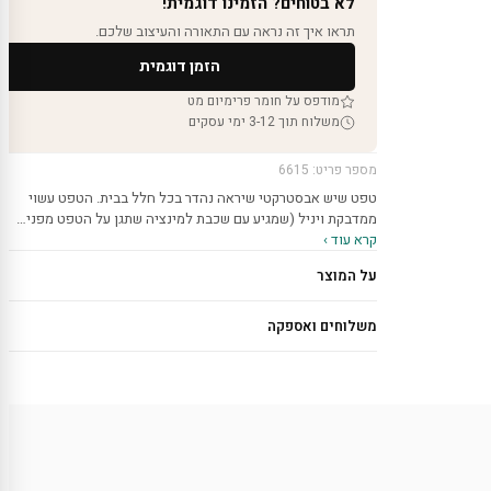
לא בטוחים? הזמינו דוגמית!
תראו איך זה נראה עם התאורה והעיצוב שלכם.
הזמן דוגמית
מודפס על חומר פרימיום מט
משלוח תוך 3-12 ימי עסקים
מספר פריט: 6615
טפט שיש אבסטרקטי שיראה נהדר בכל חלל בבית. הטפט עשוי
ממדבקת ויניל (שמגיע עם שכבת למינציה שתגן על הטפט מפני…
קרא עוד ›
על המוצר
משלוחים ואספקה