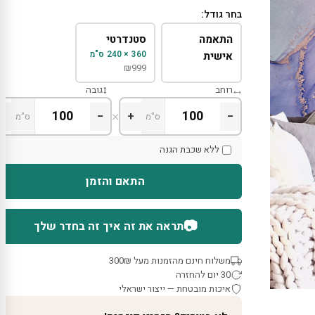
בחר גודל:
התאמה
סטנדרטי
360 × 240 ס"מ
אישית
₪
999
רוחב
גובה
×
+
−
+
−
ס"מ
ס"מ
ללא שכבת הגנה
התאם והזמן
📷
תראה את זה איך זה בחדר שלך
משלוח חינם מהזמנות מעל 300₪
30 יום להחזרה
איכות מובטחת — ייצור ישראלי