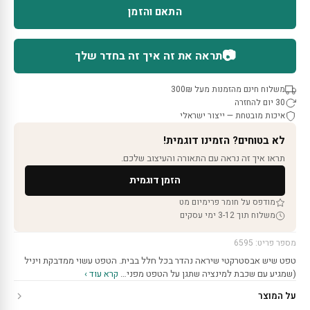
התאם והזמן
📷
תראה את זה איך זה בחדר שלך
משלוח חינם מהזמנות מעל 300₪
30 יום להחזרה
איכות מובטחת — ייצור ישראלי
לא בטוחים? הזמינו דוגמית!
תראו איך זה נראה עם התאורה והעיצוב שלכם.
הזמן דוגמית
מודפס על חומר פרימיום מט
משלוח תוך 3-12 ימי עסקים
מספר פריט: 6595
טפט שיש אבסטרקטי שיראה נהדר בכל חלל בבית. הטפט עשוי ממדבקת ויניל
(שמגיע עם שכבת למינציה שתגן על הטפט מפני…
קרא עוד ›
על המוצר