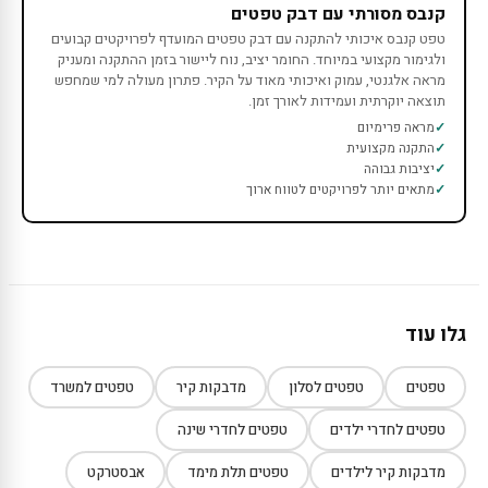
קנבס מסורתי עם דבק טפטים
טפט קנבס איכותי להתקנה עם דבק טפטים המועדף לפרויקטים קבועים
ולגימור מקצועי במיוחד. החומר יציב, נוח ליישור בזמן ההתקנה ומעניק
מראה אלגנטי, עמוק ואיכותי מאוד על הקיר. פתרון מעולה למי שמחפש
תוצאה יוקרתית ועמידות לאורך זמן.
מראה פרימיום
התקנה מקצועית
יציבות גבוהה
מתאים יותר לפרויקטים לטווח ארוך
גלו עוד
טפטים
טפטים לסלון
מדבקות קיר
טפטים למשרד
טפטים לחדרי ילדים
טפטים לחדרי שינה
מדבקות קיר לילדים
טפטים תלת מימד
אבסטרקט