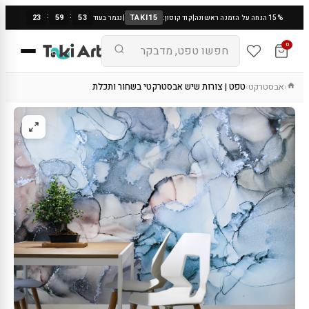
:
:
23
59
52
TAKI15
15% הנחה על הזמנה ראשונה
|
קוד קופון:
|
נגמר בעוד
0
אבסטרקט
טפט | צורות שיש אבסטרקטי בשחור ותכלת
›
›