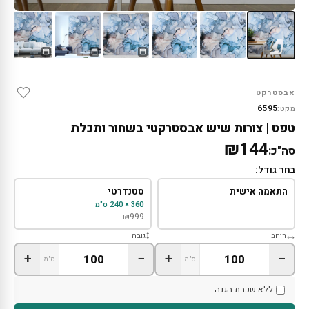
אבסטרקט
6595
מקט:
טפט | צורות שיש אבסטרקטי בשחור ותכלת
₪144
סה"כ:
בחר גודל:
התאמה אישית
סטנדרטי
360 × 240 ס"מ
₪
999
רוחב
גובה
+
−
+
−
ס"מ
ס"מ
ללא שכבת הגנה