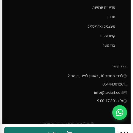
מדיניות פרטיות
תקנון
מעצבים ואדריכלים
קצת עלינו
צרו קשר
צרו קשר
לדוד סחרוב 10, ראשון לציון, קומה 2
0544430126
info@takiart.co.il
א'-ה' 9:00-17:30
© 2026 טאקי ארט - כל הזכויות שמורות
PayPal
MC
VISA