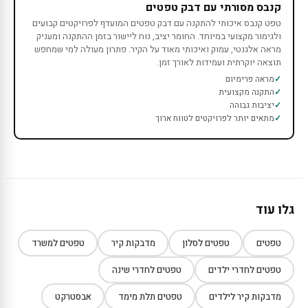
קנבס מסורתי עם דבק טפטים
טפט קנבס איכותי להתקנה עם דבק טפטים המועדף לפרויקטים קבועים
ולגימור מקצועי במיוחד. החומר יציב, נוח ליישור בזמן ההתקנה ומעניק
מראה אלגנטי, עמוק ואיכותי מאוד על הקיר. פתרון מעולה למי שמחפש
תוצאה יוקרתית ועמידות לאורך זמן.
מראה פרימיום
התקנה מקצועית
יציבות גבוהה
מתאים יותר לפרויקטים לטווח ארוך
גלו עוד
טפטים
טפטים לסלון
מדבקות קיר
טפטים למשרד
טפטים לחדרי ילדים
טפטים לחדרי שינה
מדבקות קיר לילדים
טפטים תלת מימד
אבסטרקט