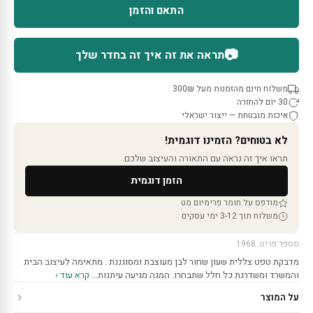
התאם והזמן
📷
תראה את זה איך זה בחדר שלך
משלוח חינם מהזמנות מעל 300₪
30 יום להחזרה
איכות מובטחת — ייצור ישראלי
לא בטוחים? הזמינו דוגמית!
תראו איך זה נראה עם התאורה והעיצוב שלכם.
הזמן דוגמית
מודפס על חומר פרימיום מט
משלוח תוך 3-12 ימי עסקים
מספר פריט: 1968
מדבקת טפט צללית שעון שחור לבן מעוצבת ומסוגננת . מתאימה לעיצוב הבית
והמשרד ומשדרגת כל חלל שתבחרו. המגה מגיעה עיתנות…
קרא עוד ›
על המוצר