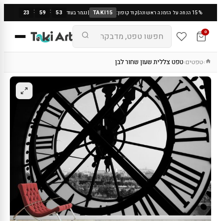
:
:
23
59
53
TAKI15
15% הנחה על הזמנה ראשונה
|
קוד קופון:
|
נגמר בעוד
0
טפטים
טפט צללית שעון שחור לבן
›
›