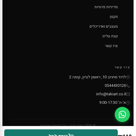
מדיניות פרטיות
תקנון
מעצבים ואדריכלים
קצת עלינו
צרו קשר
צרו קשר
לדוד סחרוב 10, ראשון לציון, קומה 2
0544430126
info@takiart.co.il
א'-ה' 9:00-17:30
© 2026 טאקי ארט - כל הזכויות שמורות
PayPal
MC
VISA