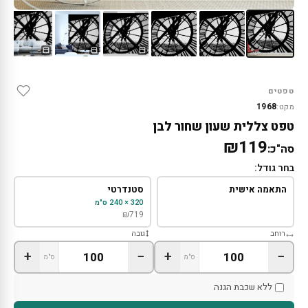
טפטים
1968
מקט:
טפט צללית שעון שחור לבן
₪119
סה"כ:
בחר גודל:
התאמה אישית
סטנדרטי
320 × 240 ס"מ
₪
719
רוחב
גובה
+
−
+
−
ס"מ
ס"מ
ללא שכבת הגנה