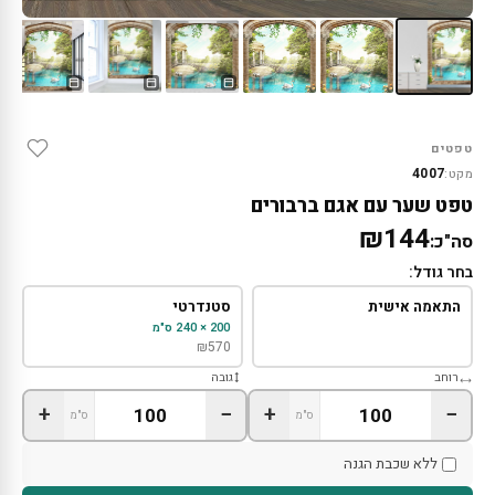
טפטים
4007
מקט:
טפט שער עם אגם ברבורים
₪144
סה"כ:
בחר גודל:
התאמה אישית
סטנדרטי
200 × 240 ס"מ
₪
570
רוחב
גובה
+
−
+
−
ס"מ
ס"מ
ללא שכבת הגנה