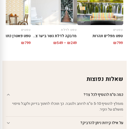
טפטים
טפט לדלת
טפטים
טפט מפלים ונהרות
מדבקה לדלת גשר ביער צפוני
טפט פאטרן כתום
טווח
₪
799
₪
549
–
₪
249
₪
799
מחירים:
עד
שאלות נפוצות
כמה ס"מ להוסיף לכל צד?
מומלץ להוסיף 5-10 ס"מ לרוחב ולגובה. כך תוכלו לחתוך בדיוק ולקבל מיפוי
מושלם על הקיר.
על אילו קירות ניתן להדביק?