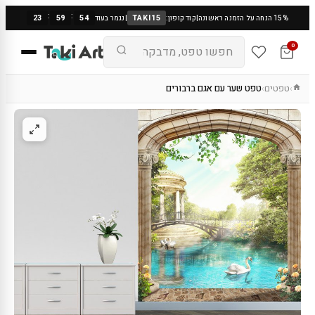
:
:
23
59
53
TAKI15
15% הנחה על הזמנה ראשונה
|
קוד קופון:
|
נגמר בעוד
0
טפטים
טפט שער עם אגם ברבורים
›
›