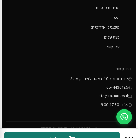
מדיניות פרטיות
תקנון
מעצבים ואדריכלים
קצת עלינו
צרו קשר
צרו קשר
לדוד סחרוב 10, ראשון לציון, קומה 2
0544430126
info@takiart.co.il
א'-ה' 9:00-17:30
© 2026 טאקי ארט - כל הזכויות שמורות
PayPal
MC
VISA