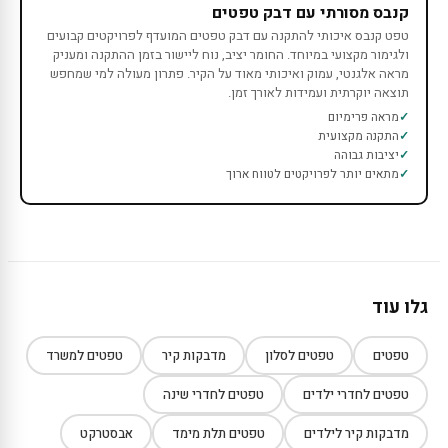
קנבס מסורתי עם דבק טפטים
טפט קנבס איכותי להתקנה עם דבק טפטים המועדף לפרויקטים קבועים
ולגימור מקצועי במיוחד. החומר יציב, נוח ליישור בזמן ההתקנה ומעניק
מראה אלגנטי, עמוק ואיכותי מאוד על הקיר. פתרון מעולה למי שמחפש
תוצאה יוקרתית ועמידות לאורך זמן.
מראה פרימיום
התקנה מקצועית
יציבות גבוהה
מתאים יותר לפרויקטים לטווח ארוך
גלו עוד
טפטים
טפטים לסלון
מדבקות קיר
טפטים למשרד
טפטים לחדרי ילדים
טפטים לחדרי שינה
מדבקות קיר לילדים
טפטים תלת מימד
אבסטרקט