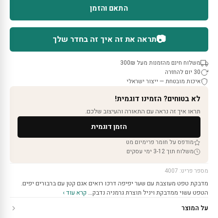
התאם והזמן
📷
תראה את זה איך זה בחדר שלך
משלוח חינם מהזמנות מעל 300₪
30 יום להחזרה
איכות מובטחת — ייצור ישראלי
לא בטוחים? הזמינו דוגמית!
תראו איך זה נראה עם התאורה והעיצוב שלכם.
הזמן דוגמית
מודפס על חומר פרימיום מט
משלוח תוך 3-12 ימי עסקים
מספר פריט: 4007
מדבקת טפט מעוצבת עם שער יפיפה דרכו רואים אגם קטן עם ברבורים יפים.
הטפט עשוי ממדבקת ויניל תוצרת גרמניה נדבק…
קרא עוד ›
על המוצר