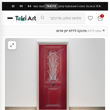
:
:
23
59
53
TAKI15
15% הנחה על הזמנה ראשונה
|
קוד קופון:
|
נגמר בעוד
0
טפט לדלת
מדבקה לדלת יוון אדום
›
›