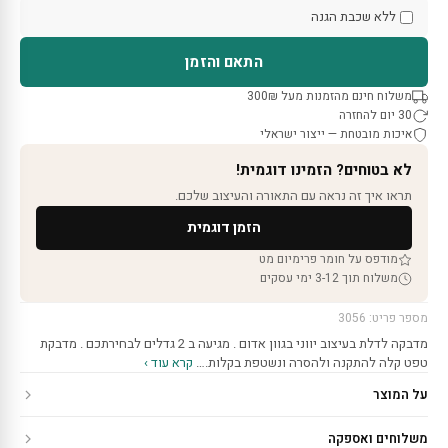
ללא שכבת הגנה
התאם והזמן
משלוח חינם מהזמנות מעל 300₪
30 יום להחזרה
איכות מובטחת — ייצור ישראלי
לא בטוחים? הזמינו דוגמית!
תראו איך זה נראה עם התאורה והעיצוב שלכם.
הזמן דוגמית
מודפס על חומר פרימיום מט
משלוח תוך 3-12 ימי עסקים
מספר פריט: 3056
מדבקה לדלת בעיצוב יווני בגוון אדום . מגיעה ב 2 גדלים לבחירתכם . מדבקת
טפט קלה להתקנה ולהסרה ונשטפת בקלות.…
קרא עוד ›
על המוצר
משלוחים ואספקה