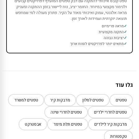
טפט קנבס איכותי להתקנה עם דבק טפטים המועדף לפרויקטים קבועים
ולגימור מקצועי במיוחד. החומר יציב, נוח ליישור בזמן ההתקנה ומעניק
מראה אלגנטי, עמוק ואיכותי מאוד על הקיר. פתרון מעולה למי שמחפש
תוצאה יוקרתית ועמידות לאורך זמן.
מראה פרימיום
התקנה מקצועית
יציבות גבוהה
מתאים יותר לפרויקטים לטווח ארוך
גלו עוד
טפטים
טפטים לסלון
מדבקות קיר
טפטים למשרד
טפטים לחדרי ילדים
טפטים לחדרי שינה
מדבקות קיר לילדים
טפטים תלת מימד
אבסטרקט
טקסטורות