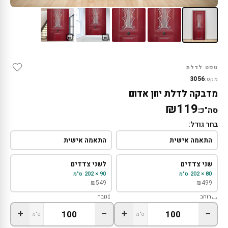
טפט לדלת
3056
מקט:
מדבקה לדלת יוון אדום
₪119
סה"כ:
בחר גודל:
התאמה אישית
התאמה אישית
שני צדדים
לשני צדדים
80 × 202 ס"מ
90 × 202 ס"מ
₪
549
₪
499
רוחב
גובה
+
−
+
−
ס"מ
ס"מ