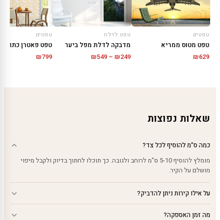
טפטים
טפט לדלת
טפטים
טפט מטוס ממריא
מדבקה לדלת מפל ביער
טפט פאטרן כתום
טווח
₪
799
₪
549
–
₪
249
₪
629
מחירים:
עד
שאלות נפוצות
כמה ס"מ להוסיף לכל צד?
מומלץ להוסיף 5-10 ס"מ לרוחב ולגובה. כך תוכלו לחתוך בדיוק ולקבל מיפוי
מושלם על הקיר.
על אילו קירות ניתן להדביק?
מה זמן האספקה?