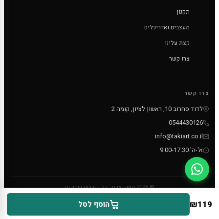
תקנון
מעצבים ואדריכלים
קצת עלינו
צרו קשר
צרו קשר
לדוד סחרוב 10, ראשון לציון, קומה 2
0544430126
info@takiart.co.il
א'-ה' 9:00-17:30
© 2026 טאקי ארט - כל הזכויות שמורות
PayPal
MC
VISA
₪119
הוסף לסל