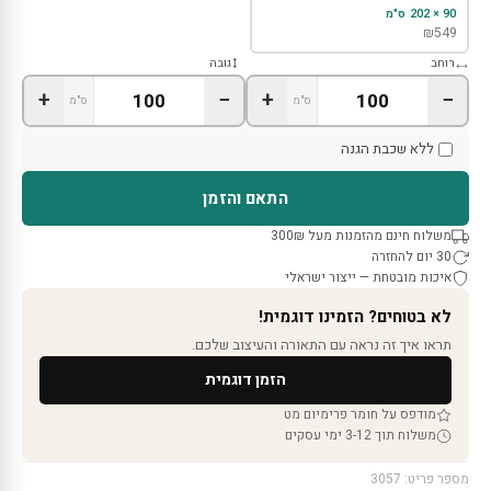
90 × 202 ס"מ
₪
549
רוחב
גובה
+
−
+
−
ס"מ
ס"מ
ללא שכבת הגנה
התאם והזמן
משלוח חינם מהזמנות מעל 300₪
30 יום להחזרה
איכות מובטחת — ייצור ישראלי
לא בטוחים? הזמינו דוגמית!
תראו איך זה נראה עם התאורה והעיצוב שלכם.
הזמן דוגמית
מודפס על חומר פרימיום מט
משלוח תוך 3-12 ימי עסקים
מספר פריט: 3057