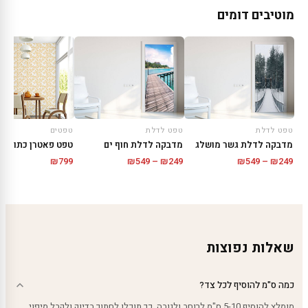
מוטיבים דומים
טפט לדלת
טפט לדלת
טפטים
מדבקה לדלת גשר מושלג
מדבקה לדלת חוף ים
טפט פאטרן כתום
טווח
טווח
₪
799
₪
549
–
₪
249
₪
549
–
₪
249
מחירים:
מחירים:
עד
עד
שאלות נפוצות
כמה ס"מ להוסיף לכל צד?
מומלץ להוסיף 5-10 ס"מ לרוחב ולגובה. כך תוכלו לחתוך בדיוק ולקבל מיפוי