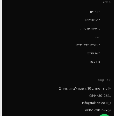
מידע
מאמרים
תנאי שימוש
מדיניות פרטיות
תקנון
מעצבים ואדריכלים
קצת עלינו
צרו קשר
צרו קשר
לדוד סחרוב 10, ראשון לציון, קומה 2
0544430126
info@takiart.co.il
א'-ה' 9:00-17:30