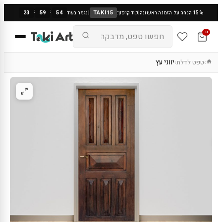
:
:
23
59
53
TAKI15
15% הנחה על הזמנה ראשונה
|
קוד קופון:
|
נגמר בעוד
0
טפט לדלת
יווני עץ
›
›