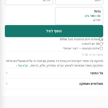
₪
159
₪
89
גדול
50 × 180 ס"מ
₪
189
הוסף לסל
משלוח חינם מהזמנות מעל 300₪
30 יום להחזרה
איכות מובטחת — ייצור ישראלי
מספר פריט: 1142
מדבקת קיר מאוד דקורטיבית בצורת כד מסוגנן שבתוכו זר עלים שמעליהם פרפר.
המדבקה מאוד מתאימה לעיצוב הבית: מסדרון, סלון, כניסת…
קרא עוד ›
על המוצר
משלוחים ואספקה