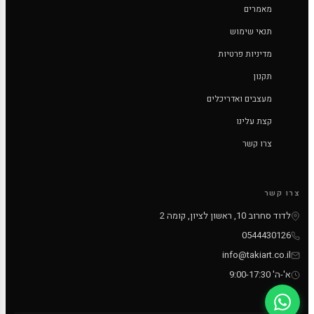
מאמרים
תנאי שימוש
מדיניות פרטיות
תקנון
מעצבים ואדריכלים
קצת עלינו
צרו קשר
צרו קשר
לדוד סחרוב 10, ראשון לציון, קומה 2
0544430126
info@takiart.co.il
א'-ה' 9:00-17:30