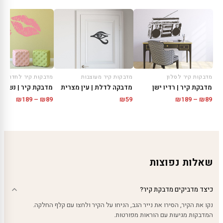
מדבקות קיר לסלון
מדבקות קיר מעוצבות
מדבקות קיר לחדר שינ
מדבקת קיר | רדיו ישן
מדבקה לדלת | עין מצרית
מדבקת קיר | נשיקו
טווח
טווח
₪
189
–
₪
89
₪
59
₪
189
–
₪
89
מחירים:
מחירים
עד
עד
שאלות נפוצות
כיצד מדביקים מדבקת קיר?
נקו את הקיר, הסירו את נייר הגב, הניחו על הקיר ולחצו עם קלף החלקה.
המדבקות מגיעות עם הוראות מפורטות.