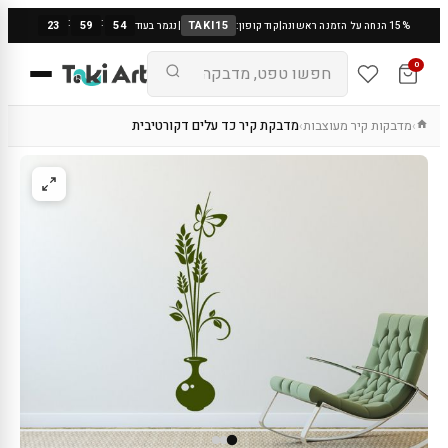
:
:
23
59
53
TAKI15
15% הנחה על הזמנה ראשונה
|
קוד קופון:
|
נגמר בעוד
0
מדבקות קיר מעוצבות
מדבקת קיר כד עלים דקורטיבית
›
›