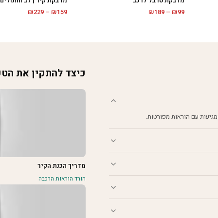
מדבקת קיר | לב וחתולים
מדבקת טרבל לרכב
טווח
טווח
₪
229
–
₪
159
₪
189
–
₪
99
מחירים:
מחירים:
עד
עד
כיצד להתקין את הט
מגיעות עם הוראות מפורטות.
מדריך הכנת הקיר
הורד הוראות הרכבה