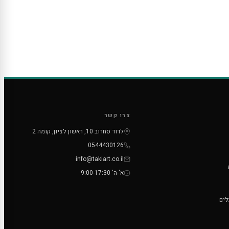
צרו קשר
לדוד סחרוב 10, ראשון לציון, קומה 2
0544430126
info@takiart.co.il
א'-ה' 9:00-17:30
לים