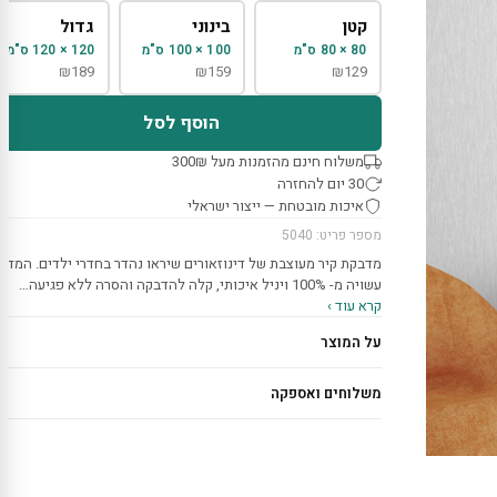
קטן
בינוני
גדול
80 × 80 ס"מ
100 × 100 ס"מ
120 × 120 ס"מ
₪
189
₪
159
₪
129
הוסף לסל
משלוח חינם מהזמנות מעל 300₪
30 יום להחזרה
איכות מובטחת — ייצור ישראלי
מספר פריט: 5040
מדבקת קיר מעוצבת של דינוזאורים שיראו נהדר בחדרי ילדים. המדב
עשויה מ- 100% ויניל איכותי, קלה להדבקה והסרה ללא פגיעה…
קרא עוד ›
על המוצר
משלוחים ואספקה