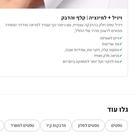
ויניל + למינציה | קלף והדבק
ויניל טפט חלק בהדבקה עצמית, עם גימור נקי ועמיד למראה מודרני ומסודר.
מתאים לרענון מהיר של החלל,
ניתן לשטיפה
נגד שריטות
התקנה קלה, ניקוי נוח, עמידות טובה,
מראה חלק ואחיד.
נוח לניקוי וקל יותר לתחזוקה ביום־יום
גלו עוד
טפטים
טפטים לסלון
מדבקות קיר
טפטים למשרד