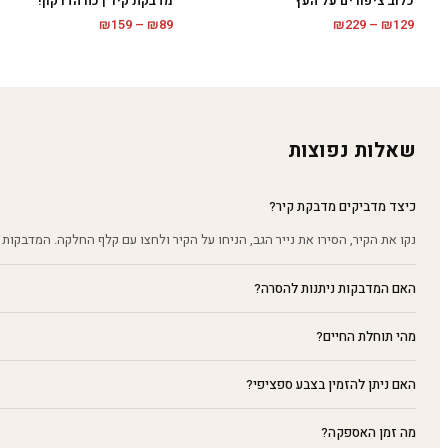
כלוב ציפורים על העץ
מדבקת קיר | כח הדרקון!
טווח
טווח
₪
159
–
₪
89
₪
229
–
₪
129
מחירים:
מחירים:
עד
עד
שאלות נפוצות
כיצד מדביקים מדבקת קיר?
נקו את הקיר, הסירו את נייר הגב, הניחו על הקיר ולחצו עם קלף החלקה. המדבקות 
האם המדבקות ניתנות להסרה?
מהי תוחלת החיים?
האם ניתן להזמין בצבע ספציפי?
מה זמן האספקה?