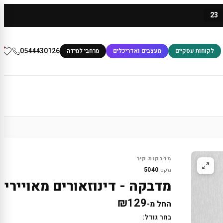
23
0
0544430126
לקוחות עסקיים
מעצבים ואדריכלים
מרחבי למידה
מדבקות קיר
5040
מקט:
מדבקה - דינוזאורים מאויירים
₪
129
החל מ-
בחר גודל: