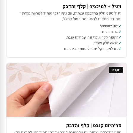
ויניל + למינציה | קלף והדבק
ויניל טפט חלק בהדבקה עצמית, עם גימור נקי ועמיד למראה מודרני
ומסודר. מתאים לרענון מהיר של החלל,
ניתן לשטיפה
נגד שריטות
התקנה קלה, ניקוי נוח, עמידות טובה,
מראה חלק ואחיד.
נוח לניקוי וקל יותר לתחזוקה ביום־יום
יוקרתי
פרימיום קנבס | קלף והדבק
טפט בהדבקה עצמית עם טקסטורת קנבס עדינה וגימור מט, למראה חם,