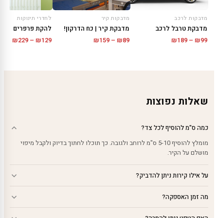
מדבקות קיר
לחדרי תינוקות
מדבקות לרכב
מדבקת קיר | כח הדרקון!
להקת פרפרים
מדבקת טרבל לרכב
טווח
טווח
טווח
₪
229
–
₪
129
₪
159
–
₪
89
₪
189
–
₪
99
מחירים:
מחירי
מחירים:
עד
עד
עד
שאלות נפוצות
כמה ס"מ להוסיף לכל צד?
מומלץ להוסיף 5-10 ס"מ לרוחב ולגובה. כך תוכלו לחתוך בדיוק ולקבל מיפוי
מושלם על הקיר.
על אילו קירות ניתן להדביק?
מה זמן האספקה?