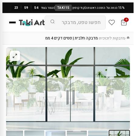
:
:
23
59
53
TAKI15
15% הנחה על הזמנה ראשונה
|
קוד קופון:
|
נגמר בעוד
0
מדבקות לזכוכית
מדבקה חלבית | פסים דקים 4 ממ
›
›