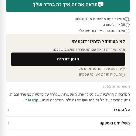
📷
תראה את זה איך זה בחדר שלך
משלוח חינם מהזמנות מעל 300₪
30 יום להחזרה
איכות מובטחת — ייצור ישראלי
לא בטוחים? הזמינו דוגמית!
תראו איך זה נראה עם התאורה והעיצוב שלכם.
הזמן דוגמית
מודפס על חומר פרימיום מט
משלוח תוך 3-12 ימי עסקים
מספר פריט: 6765
המדבקות החלביות של טאקי ארט מאפשרות שמירה על פרטיות במשרד ובבית.
ניתן להדביק על כל זכוכית שקופה ורגילה. המדבקה מגיע…
קרא עוד ›
על המוצר
משלוחים ואספקה