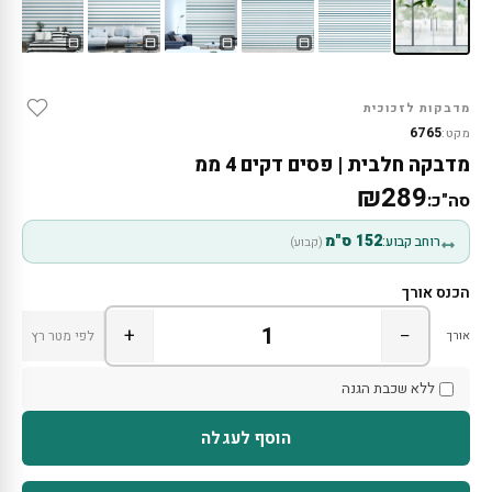
מדבקות לזכוכית
6765
מקט:
מדבקה חלבית | פסים דקים 4 ממ
₪289
סה"כ:
152 ס"מ
רוחב קבוע:
(קבוע)
הכנס אורך
+
−
אורך
לפי מטר רץ
ללא שכבת הגנה
הוסף לעגלה