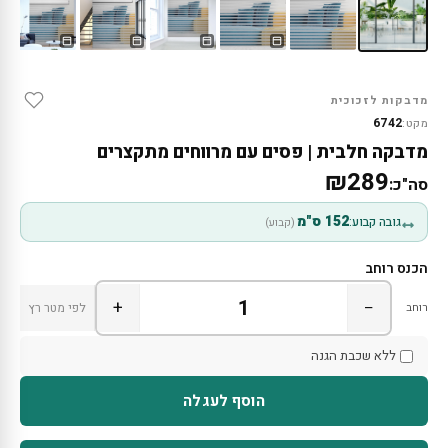
מדבקות לזכוכית
6742
מקט:
מדבקה חלבית | פסים עם מרווחים מתקצרים
₪289
סה"כ:
152 ס"מ
גובה קבוע:
(קבוע)
הכנס רוחב
+
−
רוחב
לפי מטר רץ
ללא שכבת הגנה
הוסף לעגלה