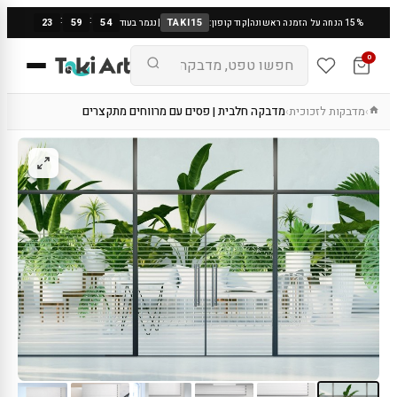
:
:
23
59
53
TAKI15
15% הנחה על הזמנה ראשונה
|
קוד קופון:
|
נגמר בעוד
0
מדבקות לזכוכית
מדבקה חלבית | פסים עם מרווחים מתקצרים
›
›