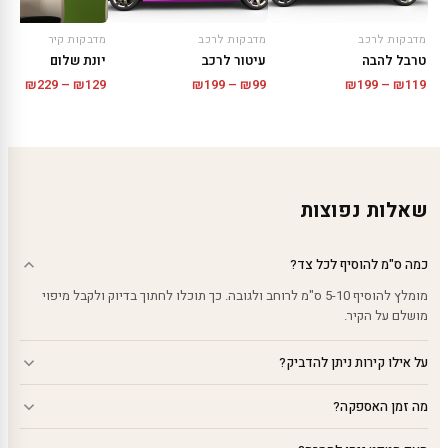
מדבקות קיר
מדבקות לרכב
מדבקות לרכב
יונת שלום
טרבל להבה
עיטור לרכב
טווח
טווח
טווח
₪
229
–
₪
129
₪
199
–
₪
99
₪
199
–
₪
119
מחירי
מחירים:
מחירים:
עד
עד
עד
שאלות נפוצות
כמה ס"מ להוסיף לכל צד?
מומלץ להוסיף 5-10 ס"מ לרוחב ולגובה. כך תוכלו לחתוך בדיוק ולקבל מיפוי
מושלם על הקיר.
על אילו קירות ניתן להדביק?
מה זמן האספקה?