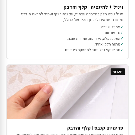
ויניל + למינציה | קלף והדבק
ויניל טפט חלק בהדבקה עצמית, עם גימור נקי ועמיד למראה מודרני
ומסודר. מתאים לרענון מהיר של החלל,
ניתן לשטיפה
נגד שריטות
התקנה קלה, ניקוי נוח, עמידות טובה,
מראה חלק ואחיד.
נוח לניקוי וקל יותר לתחזוקה ביום־יום
יוקרתי
פרימיום קנבס | קלף והדבק
טפט בהדבקה עצמית עם טקסטורת קנבס עדינה וגימור מט, למראה חם,