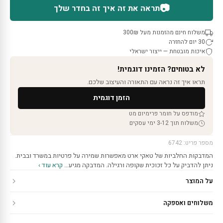
📷
תראה את זה איך זה בחדר שלך
משלוח חינם מהזמנות מעל 300₪
30 יום להחזרה
איכות מובטחת — ייצור ישראלי
לא בטוחים? הזמינו דוגמית!
תראו איך זה נראה עם התאורה והעיצוב שלכם.
הזמן דוגמית
מודפס על חומר פרימיום מט
משלוח תוך 3-12 ימי עסקים
מספר פריט: 6742
המדבקות החלביות של טאקי ארט מאפשרות שמירה על פרטיות במשרד ובבית.
ניתן להדביק על כל זכוכית שקופה ורגילה. המדבקה מגיע…
קרא עוד ›
על המוצר
משלוחים ואספקה