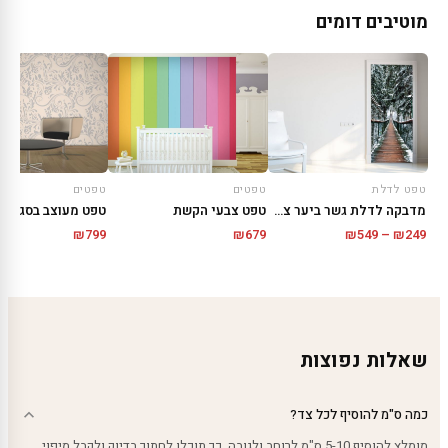
מוטיבים דומים
טפט לדלת
טפטים
טפטים
מדבקה לדלת גשר ביער צפוני
טפט צבעי הקשת
טפט מעוצב בסגנון 
טווח
₪
799
₪
679
₪
549
–
₪
249
מחירים:
עד
שאלות נפוצות
כמה ס"מ להוסיף לכל צד?
מומלץ להוסיף 5-10 ס"מ לרוחב ולגובה. כך תוכלו לחתוך בדיוק ולקבל מיפוי