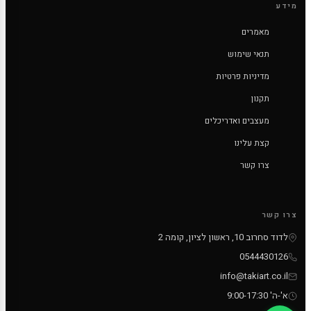
מידע
מאמרים
תנאי שימוש
מדיניות פרטיות
תקנון
מעצבים ואדריכלים
קצת עלינו
צרו קשר
צרו קשר
לדוד סחרוב 10, ראשון לציון, קומה 2
0544430126
info@takiart.co.il
א'-ה' 9:00-17:30