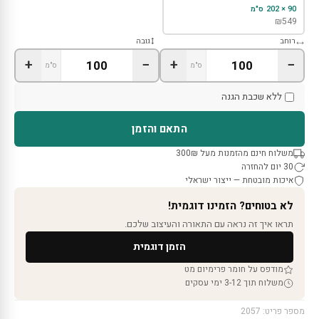
90 × 202 ס"מ
₪
549
רוחב
גובה
+
−
+
−
ס"מ
ס"מ
ללא שכבת הגנה
התאם והזמן
משלוח חינם מהזמנות מעל 300₪
30 יום להחזרה
איכות מובטחת — ייצור ישראלי
לא בטוחים? הזמינו דוגמית!
תראו איך זה נראה עם התאורה והעיצוב שלכם.
הזמן דוגמית
מודפס על חומר פרימיום מט
משלוח תוך 3-12 ימי עסקים
מספר פריט: 2057