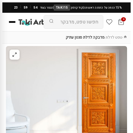
:
:
23
59
53
TAKI15
15% הנחה על הזמנה ראשונה
|
קוד קופון:
|
נגמר בעוד
0
טפט לדלת
מדבקה לדלת סגנון עתיק
›
›