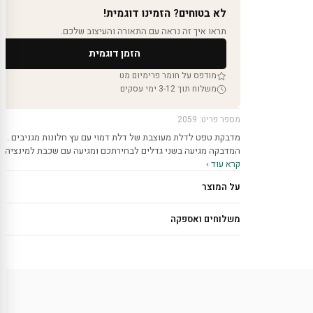
לא בטוחים? הזמינו דוגמית!
תראו איך זה נראה עם התאורה והעיצוב שלכם.
הזמן דוגמית
מודפס על חומר פרימיום מט
משלוח תוך 3-12 ימי עסקים
מספר פריט: 2059
מדבקת טפט לדלת מעוצבת של דלת דמוי עם עץ חלונות מגניבים .
המדבקה מגיעה בשני גדלים לבחירתכם ומגיעה עם שכבת למינציה…
קרא עוד ›
על המוצר
משלוחים ואספקה