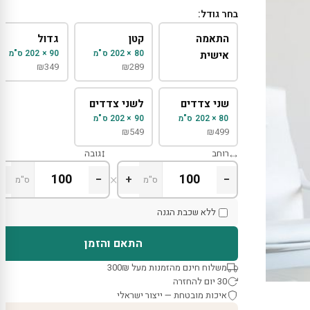
בחר גודל:
התאמה
קטן
גדול
80 × 202 ס"מ
90 × 202 ס"מ
אישית
₪
349
₪
289
שני צדדים
לשני צדדים
80 × 202 ס"מ
90 × 202 ס"מ
₪
549
₪
499
רוחב
גובה
×
+
−
+
−
ס"מ
ס"מ
ללא שכבת הגנה
התאם והזמן
משלוח חינם מהזמנות מעל 300₪
30 יום להחזרה
איכות מובטחת — ייצור ישראלי