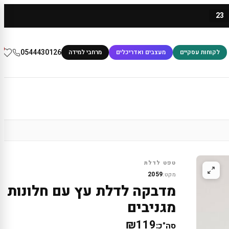
23
0
0544430126
לקוחות עסקיים
מעצבים ואדריכלים
מרחבי למידה
טפט לדלת
2059
מקט:
מדבקה לדלת עץ עם חלונות
מגניבים
₪119
סה"כ: