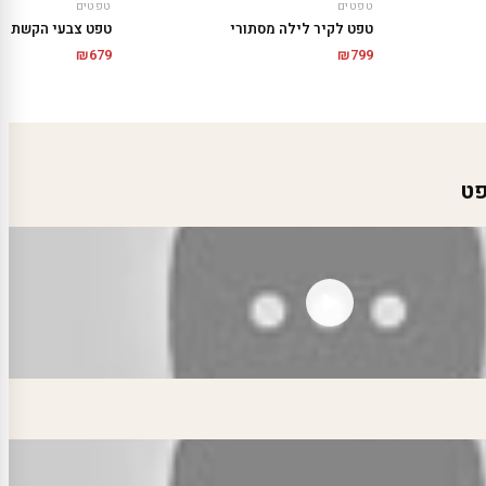
טפטים
טפטים
טפט לקיר לילה מסתורי
טפט צבעי הקשת
₪
679
₪
799
פט