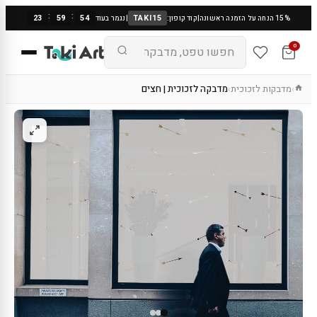
:
:
23
59
53
TAKI15
15% הנחה על הזמנה ראשונה
|
קוד קופון:
|
נגמר בעוד
0
מדבקות לזכוכית
מדבקה לזכוכית | חצים
›
›