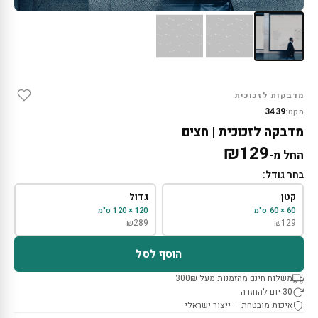
מדבקות לזכוכית
3439
מקט:
מדבקה לזכוכית | חצים
₪
129
החל מ-
בחר גודל:
קטן
גדול
60 × 60 ס"מ
120 × 120 ס"מ
₪
289
₪
129
הוסף לסל
משלוח חינם מהזמנות מעל 300₪
30 יום להחזרה
איכות מובטחת — ייצור ישראלי