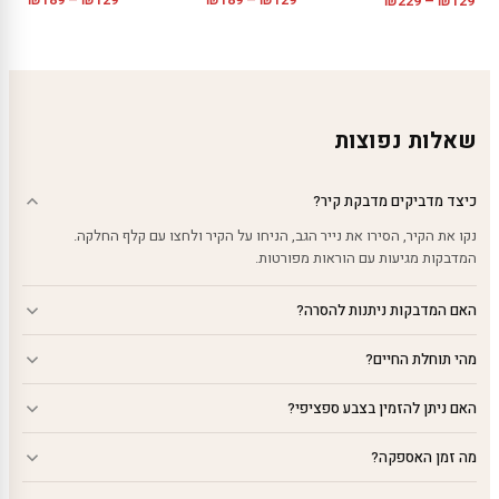
₪
229
–
₪
129
מחירים:
מחירי
מחירים:
עד
עד
עד
שאלות נפוצות
כיצד מדביקים מדבקת קיר?
נקו את הקיר, הסירו את נייר הגב, הניחו על הקיר ולחצו עם קלף החלקה.
המדבקות מגיעות עם הוראות מפורטות.
האם המדבקות ניתנות להסרה?
מהי תוחלת החיים?
האם ניתן להזמין בצבע ספציפי?
מה זמן האספקה?