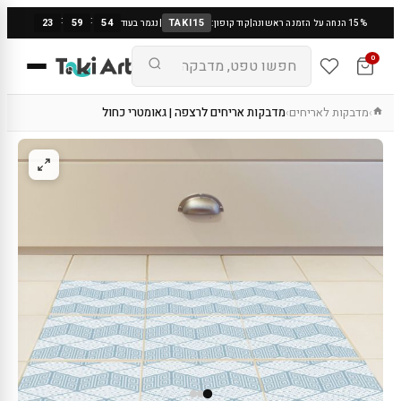
:
:
23
59
53
TAKI15
15% הנחה על הזמנה ראשונה
|
קוד קופון:
|
נגמר בעוד
0
מדבקות לאריחים
מדבקות אריחים לרצפה | גאומטרי כחול
›
›