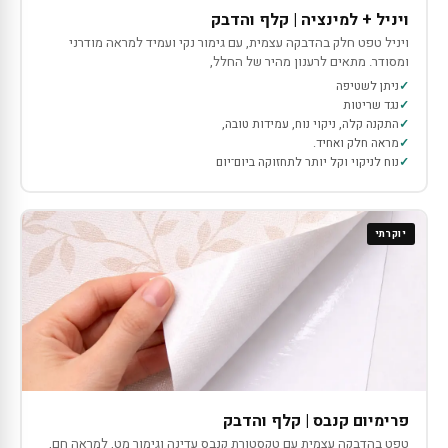
ויניל + למינציה | קלף והדבק
ויניל טפט חלק בהדבקה עצמית, עם גימור נקי ועמיד למראה מודרני
ומסודר. מתאים לרענון מהיר של החלל,
ניתן לשטיפה
נגד שריטות
התקנה קלה, ניקוי נוח, עמידות טובה,
מראה חלק ואחיד.
נוח לניקוי וקל יותר לתחזוקה ביום־יום
יוקרתי
פרימיום קנבס | קלף והדבק
טפט בהדבקה עצמית עם טקסטורת קנבס עדינה וגימור מט, למראה חם,