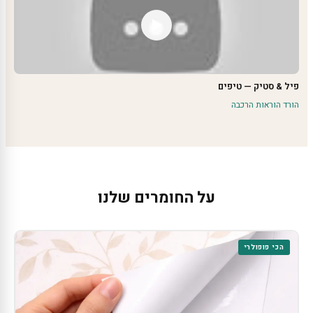
פיל & סטיק — טיפים
הורד הוראות הרכבה
על החומרים שלנו
הכי פופולרי