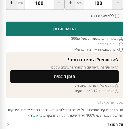
+
−
+
−
ס"מ
ס"מ
ללא שכבת הגנה
התאם והזמן
משלוח חינם מהזמנות מעל 300₪
30 יום להחזרה
איכות מובטחת — ייצור ישראלי
לא בטוחים? הזמינו דוגמית!
תראו איך זה נראה עם התאורה והעיצוב שלכם.
הזמן דוגמית
מודפס על חומר פרימיום מט
משלוח תוך 3-12 ימי עסקים
מספר פריט: 6167
סט מדבקות קיר מעוצבות של אוניה ומגדלור שיראו נהדר בחדרי ילדים ותינוקות.
המדבקה עשויה מ- 100% ויניל איכותי, קלה להדבקה…
קרא עוד ›
על המוצר