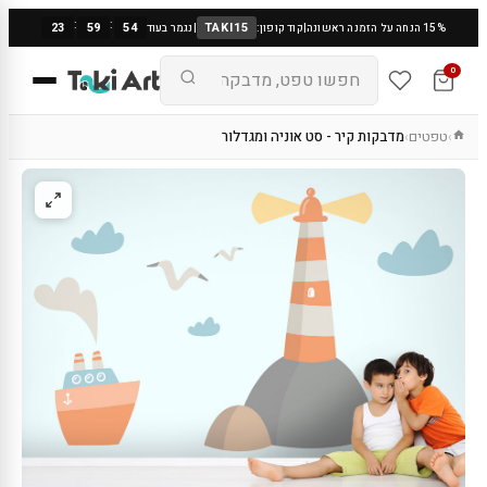
:
:
23
59
53
TAKI15
15% הנחה על הזמנה ראשונה
|
קוד קופון:
|
נגמר בעוד
0
טפטים
מדבקות קיר - סט אוניה ומגדלור
›
›