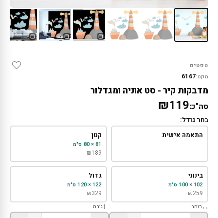
טפטים
6167
מקט:
מדבקות קיר - סט אוניה ומגדלור
₪119
סה"כ:
בחר גודל:
התאמה אישית
קטן
81 × 80 ס"מ
₪
189
בינוני
גדול
102 × 100 ס"מ
122 × 120 ס"מ
₪
329
₪
259
רוחב
גובה