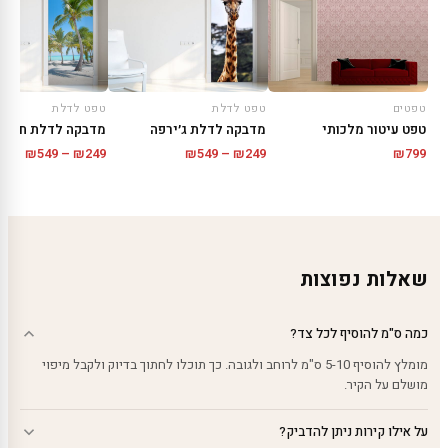
טפטים
טפט לדלת
טפט לדלת
טפט עיטור מלכותי
מדבקה לדלת ג׳ירפה
טווח
טווח
₪
549
–
₪
249
₪
549
–
₪
249
₪
799
מחירים:
מחירי
עד
עד
שאלות נפוצות
כמה ס"מ להוסיף לכל צד?
מומלץ להוסיף 5-10 ס"מ לרוחב ולגובה. כך תוכלו לחתוך בדיוק ולקבל מיפוי
מושלם על הקיר.
על אילו קירות ניתן להדביק?