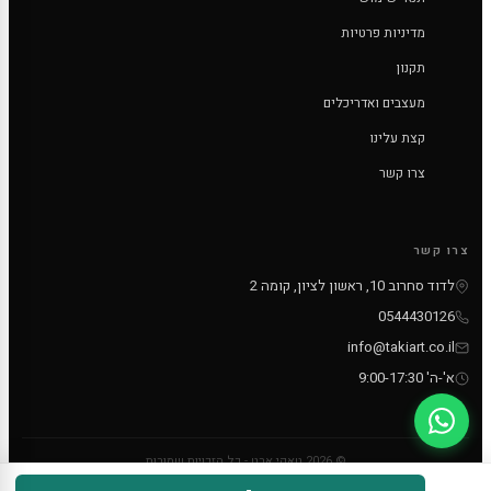
מדיניות פרטיות
תקנון
מעצבים ואדריכלים
קצת עלינו
צרו קשר
צרו קשר
לדוד סחרוב 10, ראשון לציון, קומה 2
0544430126
info@takiart.co.il
א'-ה' 9:00-17:30
© 2026 טאקי ארט - כל הזכויות שמורות
PayPal
MC
VISA