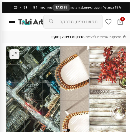
:
:
23
59
53
TAKI15
15% הנחה על הזמנה ראשונה
|
קוד קופון:
|
נגמר בעוד
0
מדבקות אריחים לרצפה
מדבקות רצפה | טוקיו
›
›