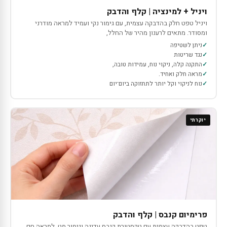
ויניל + למינציה | קלף והדבק
ויניל טפט חלק בהדבקה עצמית, עם גימור נקי ועמיד למראה מודרני
ומסודר. מתאים לרענון מהיר של החלל,
ניתן לשטיפה
נגד שריטות
התקנה קלה, ניקוי נוח, עמידות טובה,
מראה חלק ואחיד.
נוח לניקוי וקל יותר לתחזוקה ביום־יום
יוקרתי
פרימיום קנבס | קלף והדבק
טפט בהדבקה עצמית עם טקסטורת קנבס עדינה וגימור מט, למראה חם,